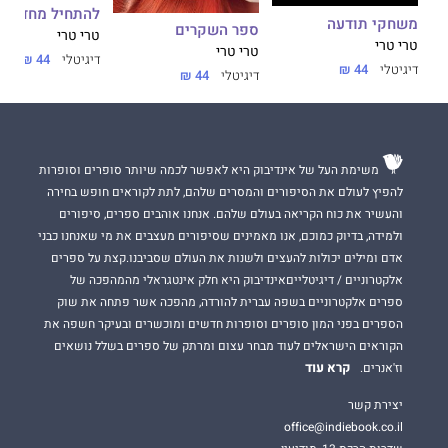
להתחיל מחדש
משחקי תודעה
ספר השקרים
טרי טרי
טרי טרי
טרי טרי
דיגיטלי
44 ₪
דיגיטלי
44 ₪
דיגיטלי
44 ₪
משימת העל של אינדיבוק היא לאפשר לכמה שיותר סופרים וסופרות
להפיץ לעולם את הסיפורים והמסרים שלהם, לתת לקוראים חופש בחירה
והעשיר את כוח הקריאה בעולם שלהם. אנחנו אוהבים ספרים, סיפורים
ולמידה, בדיוק כמוכם, אנו מאמינים שסיפורים מעצבים את מי שאנחנו כבני
אדם ומילים יכולות להעצים ולשנות את העולם שסביבנו.קצת על ספרים
אלקטרוניים / דיגיטלייםאינדיבוק היא חלק אינטגראלי מהמהפכה של
ספרים אלקטרוניים בשפה עברית להורדה, מהפכה אשר פתחה את שוק
הספרים בפני המון סופרים וסופרות חדשים ומוכשרים ובעיקר חשפה את
הקוראים הישראלים לעוד מבחר עצום ומרתק של ספרים בשלל נושאים
קרא עוד
וז'אנרים.
יצירת קשר
office@indiebook.co.il