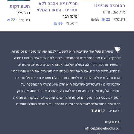
טרילוגיית אהבה ללא
הסורגים שבינינו
תשע דקות
תסריט - המארז המלא
איי. אס. טייגו
בת' פלין
טינה רבר
דיגיטלי
22 ₪
35 ₪
דיגיטלי
22 ₪
35 ₪
דיגיטלי
99 ₪
משימת העל של אינדיבוק היא לאפשר לכמה שיותר סופרים וסופרות
להפיץ לעולם את הסיפורים והמסרים שלהם, לתת לקוראים חופש בחירה
והעשיר את כוח הקריאה בעולם שלהם. אנחנו אוהבים ספרים, סיפורים
ולמידה, בדיוק כמוכם, אנו מאמינים שסיפורים מעצבים את מי שאנחנו כבני
אדם ומילים יכולות להעצים ולשנות את העולם שסביבנו.קצת על ספרים
אלקטרוניים / דיגיטלייםאינדיבוק היא חלק אינטגראלי מהמהפכה של
ספרים אלקטרוניים בשפה עברית להורדה, מהפכה אשר פתחה את שוק
הספרים בפני המון סופרים וסופרות חדשים ומוכשרים ובעיקר חשפה את
הקוראים הישראלים לעוד מבחר עצום ומרתק של ספרים בשלל נושאים
קרא עוד
וז'אנרים.
יצירת קשר
office@indiebook.co.il