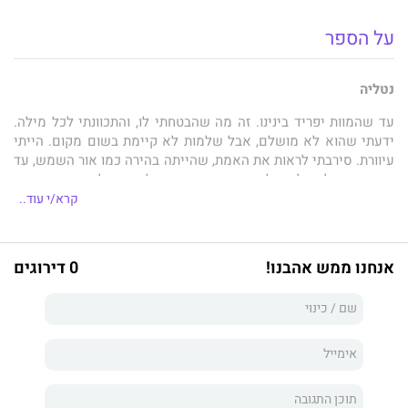
על הספר
נטליה
עד שהמוות יפריד בינינו. זה מה שהבטחתי לו, והתכוונתי לכל מילה.
ידעתי שהוא לא מושלם, אבל שלמות לא קיימת בשום מקום. הייתי
עיוורת. סירבתי לראות את האמת, שהייתה בהירה כמו אור השמש, עד
שבן דודו של בעלה של החברה הכי טובה שלי הגיע לביקור. הייז הוא
גבר יפה ושבור, בדיוק כמוני, וכשהוא בסביבה אני מצליחה שוב לחייך,
קרא/י עוד..
אבל אני לא יכולה לאפשר לו להתקרב יותר מדי. כשהסודות של בעלי
נחשפים ומאיימים להטביע אותי אני יודעת שרק גבר אחד יוכל לעזור
לי, אבל האם הוא יסכים להסתכן בשבילי?
אנחנו ממש אהבנו!
0 דירוגים
הייז
מהרגע הראשון היא שבתה את ליבי. משהו בנשמה שלה התחבר
לשלי. רציתי אותה והייתי מוכן לעשות הכול למענה, אבל היא הייתה
נשואה. כמלח לשעבר בחיל הים הבריטי אני מאומן לראות דברים