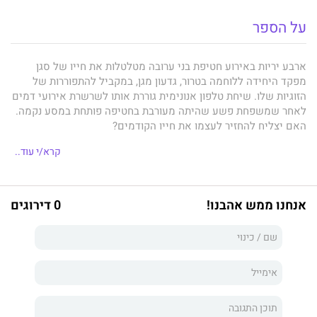
על הספר
ארבע יריות באירוע חטיפת בני ערובה מטלטלות את חייו של סגן
מפקד היחידה ללוחמה בטרור, גדעון מגן, במקביל להתפוררות של
הזוגיות שלו. שיחת טלפון אנונימית גוררת אותו לשרשרת אירועי דמים
לאחר שמשפחת פשע שהיתה מעורבת בחטיפה פותחת במסע נקמה.
האם יצליח להחזיר לעצמו את חייו הקודמים?
קרא/י עוד..
הוכחה אדומה,
ספרו השני של
דורון מאירי,
שלו ניסיון רב ככתב
לענייני משטרה ופלילים, הוא רומן מתח ישראלי, קצבי ועוצר נשימה,
אנחנו ממש אהבנו!
0 דירוגים
המתרחש בירושלים המושלגת.