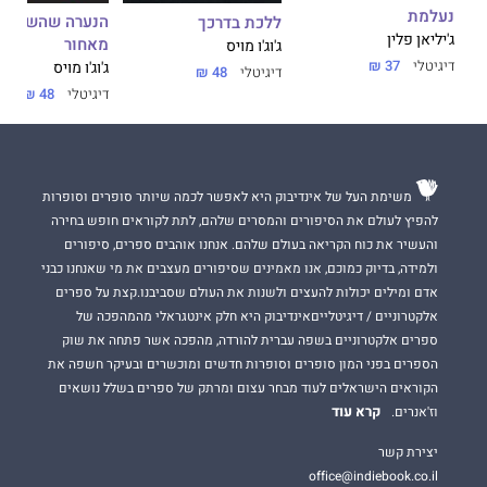
נעלמת
הנערה שהשארת
ללכת בדרכך
ג'יליאן פלין
מאחור
ג'וג'ו מויס
דיגיטלי
37 ₪
ג'וג'ו מויס
דיגיטלי
48 ₪
דיגיטלי
48 ₪
משימת העל של אינדיבוק היא לאפשר לכמה שיותר סופרים וסופרות
להפיץ לעולם את הסיפורים והמסרים שלהם, לתת לקוראים חופש בחירה
והעשיר את כוח הקריאה בעולם שלהם. אנחנו אוהבים ספרים, סיפורים
ולמידה, בדיוק כמוכם, אנו מאמינים שסיפורים מעצבים את מי שאנחנו כבני
אדם ומילים יכולות להעצים ולשנות את העולם שסביבנו.קצת על ספרים
אלקטרוניים / דיגיטלייםאינדיבוק היא חלק אינטגראלי מהמהפכה של
ספרים אלקטרוניים בשפה עברית להורדה, מהפכה אשר פתחה את שוק
הספרים בפני המון סופרים וסופרות חדשים ומוכשרים ובעיקר חשפה את
הקוראים הישראלים לעוד מבחר עצום ומרתק של ספרים בשלל נושאים
קרא עוד
וז'אנרים.
יצירת קשר
office@indiebook.co.il