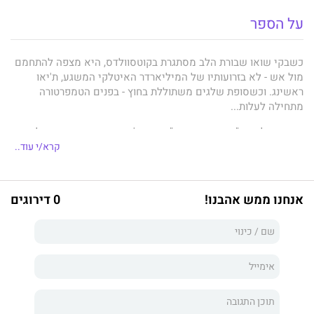
על הספר
כשבקי שואו שבורת הלב מסתגרת בקוטסוולדס, היא מצפה להתחמם
מול אש - לא בזרועותיו של המיליארדר האיטלקי המשגע, ת'יאו
ראשינג. וכשסופת שלגים משתוללת בחוץ - בפנים הטמפרטורה
מתחילה לעלות...
זה אמור להיות "סטוץ חד-פעמי", עד שת'יאו חושף שהוא זקוק לבת זוג
מדומה ולוקח את בקי לאיטליה ואל עולמו היוקרתי. כדי להגן על לבה,
קרא/י עוד..
היא מתכוונת לנהל מערכת יחסים עניינת בלבד. אך כשהכימיה
ביניהם מבעבעת, מתקבל הרושם שזה רק עניין של זמן עד שהם יעברו
את נקודת האל-חזור...
אנחנו ממש אהבנו!
0 דירוגים