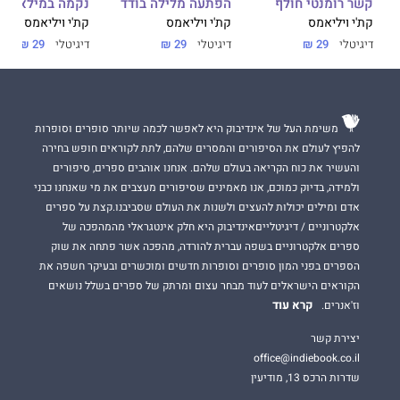
קשר רומנטי חולף
הפתעה מלילה בודד
נקמה במילאנו
קת'י ויליאמס
קת'י ויליאמס
קת'י ויליאמס
דיגיטלי
29 ₪
דיגיטלי
29 ₪
דיגיטלי
29 ₪
משימת העל של אינדיבוק היא לאפשר לכמה שיותר סופרים וסופרות
להפיץ לעולם את הסיפורים והמסרים שלהם, לתת לקוראים חופש בחירה
והעשיר את כוח הקריאה בעולם שלהם. אנחנו אוהבים ספרים, סיפורים
ולמידה, בדיוק כמוכם, אנו מאמינים שסיפורים מעצבים את מי שאנחנו כבני
אדם ומילים יכולות להעצים ולשנות את העולם שסביבנו.קצת על ספרים
אלקטרוניים / דיגיטלייםאינדיבוק היא חלק אינטגראלי מהמהפכה של
ספרים אלקטרוניים בשפה עברית להורדה, מהפכה אשר פתחה את שוק
הספרים בפני המון סופרים וסופרות חדשים ומוכשרים ובעיקר חשפה את
הקוראים הישראלים לעוד מבחר עצום ומרתק של ספרים בשלל נושאים
קרא עוד
וז'אנרים.
יצירת קשר
office@indiebook.co.il
שדרות הרכס 13, מודיעין