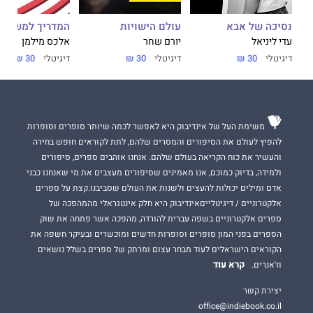
נסיכה של אבא
עולם הישויות
המדריך למשתמ
עדי ליניאל
יורם שחר
אלכס מילמן
דיגיטלי
30 ₪
דיגיטלי
30 ₪
דיגיטלי
30 ₪
משימת העל של אינדיבוק היא לאפשר לכמה שיותר סופרים וסופרות
להפיץ לעולם את הסיפורים והמסרים שלהם, לתת לקוראים חופש בחירה
והעשיר את כוח הקריאה בעולם שלהם. אנחנו אוהבים ספרים, סיפורים
ולמידה, בדיוק כמוכם, אנו מאמינים שסיפורים מעצבים את מי שאנחנו כבני
אדם ומילים יכולות להעצים ולשנות את העולם שסביבנו.קצת על ספרים
אלקטרוניים / דיגיטלייםאינדיבוק היא חלק אינטגראלי מהמהפכה של
ספרים אלקטרוניים בשפה עברית להורדה, מהפכה אשר פתחה את שוק
הספרים בפני המון סופרים וסופרות חדשים ומוכשרים ובעיקר חשפה את
הקוראים הישראלים לעוד מבחר עצום ומרתק של ספרים בשלל נושאים
קרא עוד
וז'אנרים.
יצירת קשר
office@indiebook.co.il