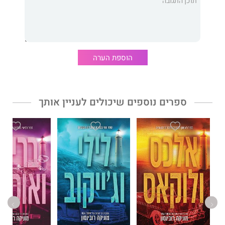
והייתי מוכן למות למען כל מה שיקר לי.
אלא שמול עיניי נסללה הדרך לשום מקום.
***
הוספת הערה
הדרך לשום מקום
מאת מחברת רבי־המכר של היו־אס־איי טודיי והוול
סטריט ג'ורנל,
מוניקה רובינסון
הוא סיפור שעוסק במסירות ובהקרבה,
ספרים נוספים שיכולים לעניין אותך
במלחמה ושלום, בשנאה ואהבה. הדרך לשום מקום תוביל אתכם
בנסיעה מהירה ולא צפויה לדרך ללא מוצא.
מוניקה רובינסון
זכתה להכרה רבה על עבודתה וספריה תורגמו למגוון
שפות. עד כה ראו אור בישראל: סדרת VIP, סדרת החבר'ה הטובים, אל
דיאבלו, וכעת
דואט הדרכים
:
הדרך לשום מקום
ו־
דרך ללא מוצא
.