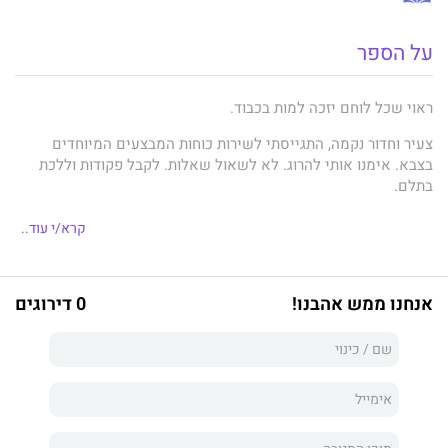
על הספר
ראוי שכל לוחם יזכה למות בכבוד.
צעיר וחדור נקמה, התגייסתי לשירות כוחות המבצעים המיוחדים
בצבא. אימנו אותי להרוג. לא לשאול שאלות. לקבל פקודות וללכת
בתלם.
הפכתי למכונה אנושית נטולת רגשות.
קרא/י עוד..
חשבתי שאם אילחם למען מטרה שאני מאמין בה, אחיה בשלום עם
האפשרות שאני עלול לאבד את חיי. אבל אפילו מלאך המוות לא
חיכה לי בזרועות פתוחות.
אנחנו ממש אהבנו!
0 דירוגים
נלחמתי למען האחים שלי.
נלחמתי למען המשפחה שלי.
נלחמתי למען המדינה שלי.
נלחמתי למענה...