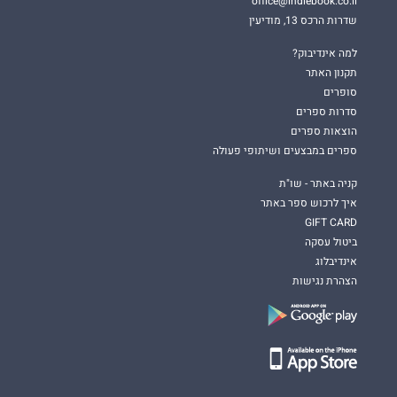
office@indiebook.co.il
שדרות הרכס 13, מודיעין
למה אינדיבוק?
תקנון האתר
סופרים
סדרות ספרים
הוצאות ספרים
ספרים במבצעים ושיתופי פעולה
קניה באתר - שו"ת
איך לרכוש ספר באתר
GIFT CARD
ביטול עסקה
אינדיבלוג
הצהרת נגישות