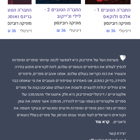
החבר'ה הטובים 2 -
החבר'ה הטובים 1 -
לילי וג'ייקוב
אלכס ולוקאס
בריגס ואוסטין
מוניקה רובינסון
מוניקה רובינסון
מוניקה רובינסון
דיגיטלי
36 ₪
דיגיטלי
36 ₪
דיגיטלי
36 ₪
משימת העל של אינדיבוק היא לאפשר לכמה שיותר סופרים וסופרות
להפיץ לעולם את הסיפורים והמסרים שלהם, לתת לקוראים חופש בחירה
והעשיר את כוח הקריאה בעולם שלהם. אנחנו אוהבים ספרים, סיפורים
ולמידה, בדיוק כמוכם, אנו מאמינים שסיפורים מעצבים את מי שאנחנו כבני
אדם ומילים יכולות להעצים ולשנות את העולם שסביבנו.קצת על ספרים
אלקטרוניים / דיגיטלייםאינדיבוק היא חלק אינטגראלי מהמהפכה של
ספרים אלקטרוניים בשפה עברית להורדה, מהפכה אשר פתחה את שוק
הספרים בפני המון סופרים וסופרות חדשים ומוכשרים ובעיקר חשפה את
הקוראים הישראלים לעוד מבחר עצום ומרתק של ספרים בשלל נושאים
קרא עוד
וז'אנרים.
יצירת קשר