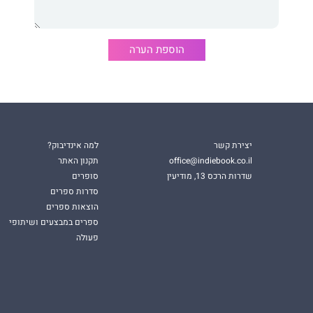
 של
רחל דנה פרוכטר
, משוררת, עורכת ועיתונאית בעברה, בת
הוספת הערה
יצירת קשר
למה אינדיבוק?
office@indiebook.co.il
תקנון האתר
שדרות הרכס 13, מודיעין
סופרים
סדרות ספרים
הוצאות ספרים
ספרים במבצעים ושיתופי
פעולה