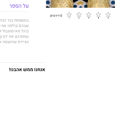
על הספר
0 דירוגים
במשפחת בכר הכול 
שבהם קילפה את קל
ברגל מאיסטנבול ל
שמתרגם את 'דון קי
הציירת שרושמת את
יחדל הכול. בית הד
הדפוס, אלה האוהב
אנחנו ממש אהבנו!
הדַפָּסים
חולף בין 
זהו רומן על משפח
בחלומות. קנאים ל
האפשרות להמשיך וע
תופסים בו מקום ל
הדַפּסים
הוא סיפור