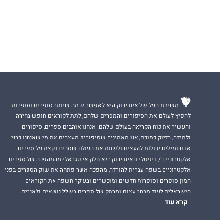
העבריות.
זהו הרומן הראשון
למשפחת דפסים.
משימת העל של אינדיבוק היא לאפשר לכמה שיותר סופרים וסופרות
להפיץ לעולם את הסיפורים והמסרים שלהם, לתת לקוראים חופש בחירה
והעשיר את כוח הקריאה בעולם שלהם. אנחנו אוהבים ספרים, סיפורים
ולמידה, בדיוק כמוכם, אנו מאמינים שסיפורים מעצבים את מי שאנחנו כבני
אדם ומילים יכולות להעצים ולשנות את העולם שסביבנו.קצת על ספרים
אלקטרוניים / דיגיטלייםאינדיבוק היא חלק אינטגראלי מהמהפכה של ספרים
אלקטרוניים בשפה עברית להורדה, מהפכה אשר פתחה את שוק הספרים בפני
המון סופרים וסופרות חדשים ומוכשרים ובעיקר חשפה את הקוראים
הישראלים לעוד מבחר עצום ומרתק של ספרים בשלל נושאים וז'אנרים.
קרא עוד