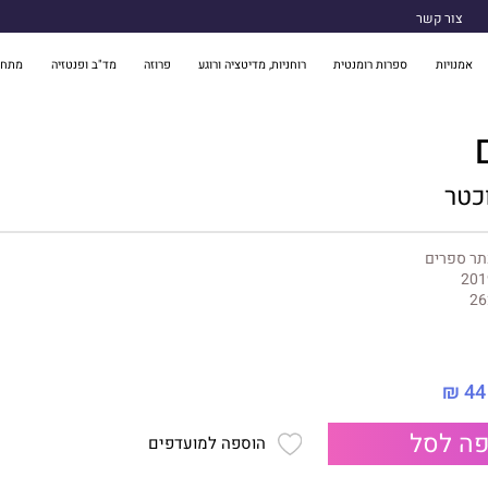
צור קשר
אמנויות
ספרות רומנטית
רוחניות, מדיטציה ורוגע
פרוזה
מד"ב ופנטזיה
מתח 
כטר
תר ספרים
201
26
44 ₪
ה לסל
הוספה למועדפים