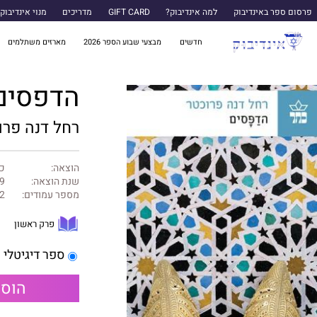
פרסום ספר באינדיבוק
למה אינדיבוק?
GIFT CARD
מדריכים
מנוי אינדיבוק
חדשים
מבצעי שבוע הספר 2026
מארזים משתלמים
הדפסים
רחל דנה פרו
הוצאה:
כ
שנת הוצאה:
9
מספר עמודים:
2
פרק ראשון
ספר דיגיטלי
הוספ