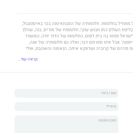
מתחיל בחלומות. חלומותיה של הסבתא־נונה בכר באיסטנבול,
יפת העולם כמו חבוש ענקי; חלומותיו של מוריס, בנה, שהלך
ישראל ופתח בה בית דפוס; החלומות של הדוד יודה, המשורר
חוטה' אבל אינו מפרסם דבר; ואלה גם חלומותיה של אנה,
 פניהם של קרוביה ושדווקא איתה, הנאמנה והאוהבת, אולי
פוס המשפחתי הוא ליבו של הרומן. חיי כולם מתנקזים אל
קרא/י עוד..
ים אותו אהבת נפש ואלה ששונאים את עצם קיומו.
זמנים ומקומות ומשתרע בין איסטנבול ותל אביב, פריז וירושלים.
ה, אבל גם על אנשים בודדים. אינטלקטואלים - אבל מאמינים
שפה העברית - אבל מתגעגעים ללדינו שכאילו נשכחה. רומן על
ל חיים קטועים. רומן ריאליסטי שחלומות, דמיונות ופתגמים
א מבוטל.
 על עולם שנעלם ועל אהבה עמוקה לספרים, למילים ולאותיות