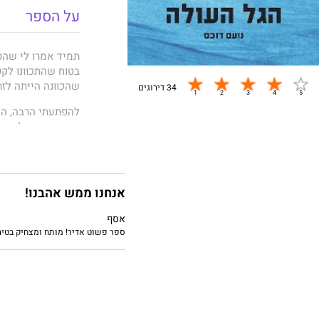
על הספר
תמיד אמרו לי שהטי
בטוח שהתכוונו לקפ
שהכוונה הייתה לזר
34 דירוגים
להפתעתי הרבה, המ
והזויה שהובילה או
רחוק מכל מה שהכר
אנחנו ממש אהבנו!
עצבים עם ארגוני 
לדרום אמריקה למס
אסף
ספר פשוט אדיר! מותח ומצחיק בטיר
דווקא שם, בתוך כא
וחברות, על אפרסמו
גביע הטוטו והקשר 
לעולם, וזה בסדר, 