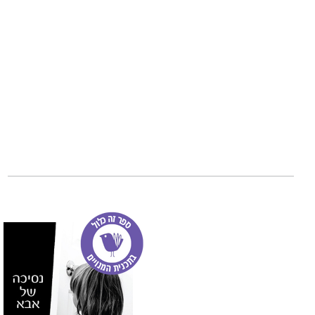
הגל העולה
הוא ספ
עוצר נשימה את סי
בארגנטינה הבוערת
עם כוחות אפלים ו
זה סיפור למי שמח
עדן באמצע הגיהינו
נועם דוכס,
מגיע מה
מגזים", כתב ספר כ
במציאות, כוכב כדור
נשוי לירדן ומתגורר
הגל העולה
הוא ספר