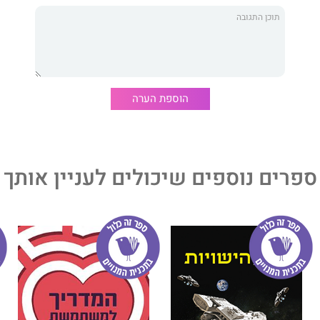
ר מרתק, מתוחכם ומשעשע, המביא בשילוב הומור מבריק ומתח
פורה הבלתי נתפס של חבורת מטיילים ישראלים הכלואה
 בעקבות ניסיון הפיכה שיצא משליטה הכולל מפגש בלתי נמנע
סודות מדינה שאסור בשום אופן לחשוף.
פש את עצמו, למי שמצא את עצמו ולמי שאיבד את עצמו, על גן
ם.
הוספת הערה
צפון, הלב בדרום ויושב במרכז. החבר'ה שלו קוראים לו "מר
די להוכיח שהם טועים, קרא אותו וגילה שהם צודקים. מהנדס
ספרים נוספים שיכולים לעניין אותך
גל בדמיון.
 בתל-אביב.
ו הראשון.