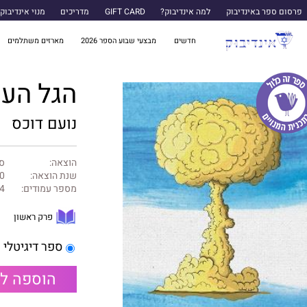
פרסום ספר באינדיבוק
למה אינדיבוק?
GIFT CARD
מדריכים
מנוי אינדיבוק
חדשים
מבצעי שבוע הספר 2026
מארזים משתלמים
הגל העו
נועם דוכס
הוצאה:
ספ
שנת הוצאה:
0
מספר עמודים:
4
פרק ראשון
ספר דיגיטלי
הוספה ל