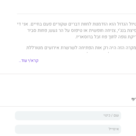
ול הגדול הוא הזדמנות לחוות דברים שקורים פעם בחיים. אני די
יצת בנג'י, צניחה חופשית או טיפוס על הר געש; פחות סביר
יקת גופה לתוך פח זבל ברוסאריו.
קרה הזה היה רק אות הפתיחה לשרשרת אירועים מטורללת
תי ואת חבריי למקומות שלא דמיינו שקיימים במציאות.
קרא/י עוד..
תי בחיי, בצד השני של העולם, נקלעתי למרדף מסוכן ומורט
פשע אכזריים ואנשי צללים מסתוריים, שהפכו את הטיול שלי
ע ישרדות שמטרתו אחת ויחידה – לחזור הביתה בחתיכה אחת.
וף
וס מוחלט, מצאתי את אהבת חיי, גיליתי תובנות חדשות על אומץ
נים והלם קרב, על ה"עז על הצוק" וה"שור הזועם", על בחורות,
ביניהם. על רוב הדברים שקרו לי במקום הזה לא אוכל לדבר
גם ככה אני לא חושב שמישהו יאמין לי שהם אכן קרו.