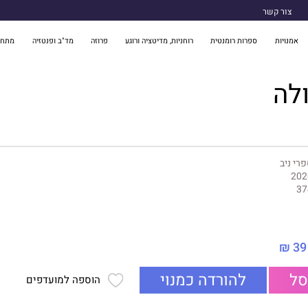
צור קשר
אמנויות
ספרות רומנטית
רוחניות, מדיטציה ורוגע
פרוזה
מד"ב ופנטזיה
מתח 
לה
רי ניב
202
37
39 ₪
סל
להורדה כמנוי
הוספה למועדפים