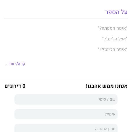
על הספר
"איפה המפתח?"
"אצל הג'ינג'י."
"איפה הג'ינג'י?!"
הג'ינג'י איננו. זו בעצם אחת הסגולות המופלאות של הג'ינג'י, שהוא
קרא/י עוד..
איננו. הוא הלך. עם המפתחות. לפני רבע שעה עוד ראו אותו על יד
השירותים, אבל כנראה יצא או משהו. הוא גר בנס־ציונה ואין לו טלפון
בבית. יש תיאוריות שקיים רק ג'ינג'י אחד ויחיד בכל המדינה,
המסתובב בין המפעלים היצרניים הגדולים עם המפתח, ולכן אין
אנחנו ממש אהבנו!
0 דירוגים
למצוא אותו בשום מקום. בכל אופן הג'ינג'י שייך לנוף האוריינטלי
המרתק שלנו, כמו השרב והשרברב. קשה לתאר את חיינו הסדירים
בלעדיו. שיר מזמור לג'ינג'י אשר אצלו המפתח.
זהו לא רק אוסף סיפורונים על ישראלי אחד חד־הבחנה שמתבונן
בסביבתו ושואל שאלות: מדוע המרק תמיד חם מדי? מדוע אין בנמצא