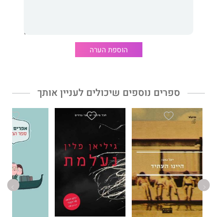
נביא קידמה ראוי לשמו בלי שזנב של סיגריה מתנדנד לו מזווית הפה?
מדוע אדם עולה על העצבים של בני משפחתו כאשר הוא מנציח
אותם במצלמה החדשה שמונה־עשרה שעות ביממה? - זהו גם מסמך
מצחיק מאין כמותו, המתרחש בנקודת המפגש שבין מזימות השלטון
כנגד האזרח לבין התככים שהאזרח רוקם כנגד השלטון; בין ההומור
הוספת הערה
המושחז והנהדר של קישון לבין חומרי החיים המוכרים לכולנו.
אפרים קישון כתב למעלה מ־ 50 ספרים בשפה העברית, שתורגמו ל־
37 שפות.
ספרים נוספים שיכולים לעניין אותך
למעלה מ־ 45 מיליון עותקים מספריו נמכרו ברחבי העולם והוא נחשב
לסופר הישראלי המתורגם והנמכר ביותר. מהדורה מחודשת זו רואה
אור לאחר חידוש כתבי קישון "ספר משפחתי" ו"ספר המסעות", שהיו
לרבי־מכר.
דבר עורכת האתר:
כתיבתו המשעשעת והחיננית של קישון כובשת לב ומאפשרת זוית
מרעננת
של התבוננות על המציאות הישראלית המוכרת לנו כל כך, עד שהיא
נעשית כמעט שקופה ובלתי מובחנת.
עם הדמויות המעלות חיוך על השפתיים והמילים המתפתלות
והקורצות, מובטחת חווית קריאה מהנה.