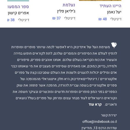
נעלמת
היינו העתיד
ספר המסעות
ג'יליאן פלין
יעל נאמן
אפרים קישון
דיגיטלי
37 ₪
דיגיטלי
48 ₪
דיגיטלי
38 ₪
משימת העל של אינדיבוק היא לאפשר לכמה שיותר סופרים וסופרות
להפיץ לעולם את הסיפורים והמסרים שלהם, לתת לקוראים חופש בחירה
והעשיר את כוח הקריאה בעולם שלהם. אנחנו אוהבים ספרים, סיפורים
ולמידה, בדיוק כמוכם, אנו מאמינים שסיפורים מעצבים את מי שאנחנו כבני
אדם ומילים יכולות להעצים ולשנות את העולם שסביבנו.קצת על ספרים
אלקטרוניים / דיגיטלייםאינדיבוק היא חלק אינטגראלי מהמהפכה של
ספרים אלקטרוניים בשפה עברית להורדה, מהפכה אשר פתחה את שוק
הספרים בפני המון סופרים וסופרות חדשים ומוכשרים ובעיקר חשפה את
הקוראים הישראלים לעוד מבחר עצום ומרתק של ספרים בשלל נושאים
קרא עוד
וז'אנרים.
יצירת קשר
office@indiebook.co.il
שדרות הרכס 13, מודיעין