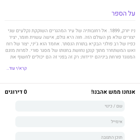
על הספר
ניו יורק, 1899. אל רחובותיה של עיר המהגרים השוקקת נקלעים שני
יצורים שלא מן העולם הזה. חוה היא גולם, אישה עשוית חומר, יציר
כפיו של רב פולני הבקיא בתורת הנסתר. אחמד הוא ג'יני, יצור של רוח
ואש המשתחרר מתוך קנקן נחושת בחנותו של מסגר סורי. למרות מזגם
המנוגד פורחת ביניהם ידידות: רק זה בפני זה הם יכולים לחשוף את
אופיים האמיתי. אולם זוהי קרבה שלא תאריך ימים: כוחות גדולים
קרא/י עוד..
סופם להיחשף, ועבר בן אלפי שנים נושך בעקביהם של השניים.
הלן וֵקֶר
טווה ברומן הביכורים עטור השבחים שלה סיפור פנטסטי
אנחנו ממש אהבנו!
0 דירוגים
שהוא גם רומן היסטורי, אגדה למבוגרים המבוססת על מיתולוגיה
יהודית וערבית, מאוכלסת בדמויות פרי הדמיון ובאנשים בשר ודם,
שכמו
הגולם והג'יני
ממש קמים לתחייה בינות לעמודים.
זהו ספר ייחודי בכל מובן, בעל עלילה סוחפת ורבת־נפתולים, המספק
חוויית קריאה מפתיעה, מרגשת ורעננה.
הגולם והג'יני
הוא סיפור על ברית מפתיעה בין שני זרים ועל הגורל