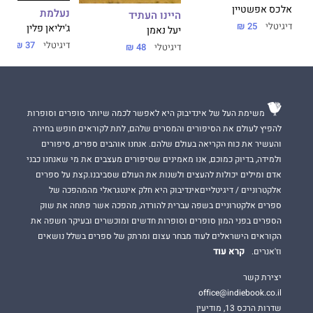
אלכס אפשטיין
נעלמת
היינו העתיד
דיגיטלי
25 ₪
ג'יליאן פלין
יעל נאמן
דיגיטלי
37 ₪
דיגיטלי
48 ₪
משימת העל של אינדיבוק היא לאפשר לכמה שיותר סופרים וסופרות
להפיץ לעולם את הסיפורים והמסרים שלהם, לתת לקוראים חופש בחירה
והעשיר את כוח הקריאה בעולם שלהם. אנחנו אוהבים ספרים, סיפורים
ולמידה, בדיוק כמוכם, אנו מאמינים שסיפורים מעצבים את מי שאנחנו כבני
אדם ומילים יכולות להעצים ולשנות את העולם שסביבנו.קצת על ספרים
אלקטרוניים / דיגיטלייםאינדיבוק היא חלק אינטגראלי מהמהפכה של
ספרים אלקטרוניים בשפה עברית להורדה, מהפכה אשר פתחה את שוק
הספרים בפני המון סופרים וסופרות חדשים ומוכשרים ובעיקר חשפה את
הקוראים הישראלים לעוד מבחר עצום ומרתק של ספרים בשלל נושאים
קרא עוד
וז'אנרים.
יצירת קשר
office@indiebook.co.il
שדרות הרכס 13, מודיעין