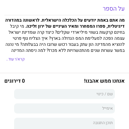
על הספר
מה אתם באמת יודעים על הכלכלה הישראלית. לראשונה במהדורה
דיגיטלית, ספרו המסחרר ומאיר העיניים של ירון זליכה.
מי קיבל
בחינם קרקעות בשווי מיליארדי שקלים? כיצד קרה שמדינת ישראל
עצמה הפכה למעלימת המס הגדולה בארץ? איך הצליח גוף פרטי
להוציא מהמדינה הון עתק בעבור רכוש שרובו היה בבעלותה? מי נהנה
במשך עשרות שנים מהתקשרויות ללא מכרז? למה ניסתה המדינה
לשלם עשרות מיליוני שקלים על אונייה שעמדה לסיים את חייה?
קרא/י עוד..
והסיפור המלא מאחורי הניסיון להטות את המכרז להפרטת בנק
לאומי. הגווארדיה השחורה הוא עדות מכלי ראשון של מי שכיהן
כחשב הכללי של מדינת ישראל במשך למעלה מארבע שנים, תחת
אנחנו ממש אהבנו!
0 דירוגים
שני ראשי ממשלה וארבעה שרי אוצר, על רבות מהפרשות שהסעירו
את המדינה, כמו גם על האנשים והשיטות שעומדים מאחורי גזל
כספי הציבור. הספר מתאר אחד לאחד, לראשונה במלוא היקפם, את
הליקויים, הכשלים, הרשלנות, השחיתות והאדישות שאפיינו את
השירות הציבורי והביאו במשך עשרות שנים לבזבוז של מאות
מיליארדי שקלים. בתוך כך נחשפים במלוא קלונם המנגנונים
והאישים שאיפשרו זאת, ובראשם דווקא אותם "שומרים" שתפקידם
היה להגן על הקופה. הגווארדיה השחורה מכניס אותנו אל חדרי