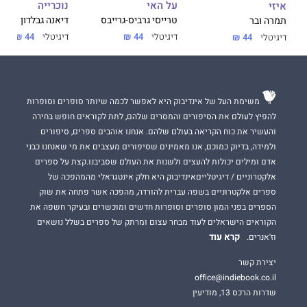
על האי
נוכרייה
איזי
טרייסי גרביס-גרייבס
דיאנה גבלדון
תמרה ובר
דיגיטלי
44 ₪
דיגיטלי
44 ₪
דיגיטלי
44 ₪
משימת העל של אינדיבוק היא לאפשר לכמה שיותר סופרים וסופרות
להפיץ לעולם את הסיפורים והמסרים שלהם, לתת לקוראים חופש בחירה
והעשיר את כוח הקריאה בעולם שלהם. אנחנו אוהבים ספרים, סיפורים
ולמידה, בדיוק כמוכם, אנו מאמינים שסיפורים מעצבים את מי שאנחנו כבני
אדם ומילים יכולות להעצים ולשנות את העולם שסביבנו.קצת על ספרים
אלקטרוניים / דיגיטלייםאינדיבוק היא חלק אינטגראלי מהמהפכה של
ספרים אלקטרוניים בשפה עברית להורדה, מהפכה אשר פתחה את שוק
הספרים בפני המון סופרים וסופרות חדשים ומוכשרים ובעיקר חשפה את
הקוראים הישראלים לעוד מבחר עצום ומרתק של ספרים בשלל נושאים
קרא עוד
וז'אנרים.
יצירת קשר
office@indiebook.co.il
שדרות הרכס 13, מודיעין