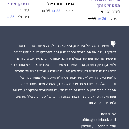
תזדקן איתי
אביבה סרור בייגל
תפסתי אותך
פני ריד
דיגיטלי
22 ₪
35 ₪
לינדה מזרחי
דיגיטלי
35 ₪
דיגיטלי
26 ₪
35 ₪
משימת העל של אינדיבוק היא לאפשר לכמה שיותר סופרים וסופרות
להפיץ לעולם את הסיפורים והמסרים שלהם, לתת לקוראים חופש בחירה
והעשיר את כוח הקריאה בעולם שלהם. אנחנו אוהבים ספרים, סיפורים
ולמידה, בדיוק כמוכם, אנו מאמינים שסיפורים מעצבים את מי שאנחנו כבני
אדם ומילים יכולות להעצים ולשנות את העולם שסביבנו.קצת על ספרים
אלקטרוניים / דיגיטלייםאינדיבוק היא חלק אינטגראלי מהמהפכה של
ספרים אלקטרוניים בשפה עברית להורדה, מהפכה אשר פתחה את שוק
הספרים בפני המון סופרים וסופרות חדשים ומוכשרים ובעיקר חשפה את
הקוראים הישראלים לעוד מבחר עצום ומרתק של ספרים בשלל נושאים
קרא עוד
וז'אנרים.
יצירת קשר
office@indiebook.co.il
שדרות הרכס 13, מודיעין