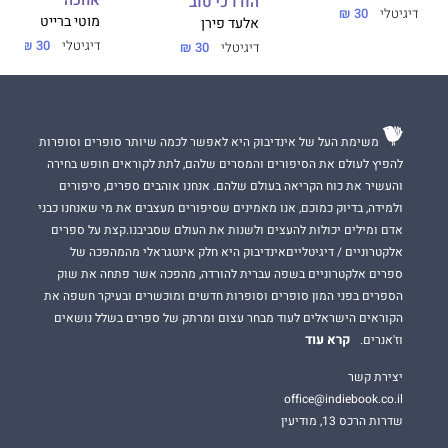
אחכה
הודו כי טוב
דיגיטלי
30 ₪
מוטי ברייט
אלעד פירן
דיגיטלי
30 ₪
דיגיטלי
30 ₪
משימת העל של אינדיבוק היא לאפשר לכמה שיותר סופרים וסופרות
להפיץ לעולם את הסיפורים והמסרים שלהם, לתת לקוראים חופש בחירה
והעשיר את כוח הקריאה בעולם שלהם. אנחנו אוהבים ספרים, סיפורים
ולמידה, בדיוק כמוכם, אנו מאמינים שסיפורים מעצבים את מי שאנחנו כבני
אדם ומילים יכולות להעצים ולשנות את העולם שסביבנו.קצת על ספרים
אלקטרוניים / דיגיטלייםאינדיבוק היא חלק אינטגראלי מהמהפכה של
ספרים אלקטרוניים בשפה עברית להורדה, מהפכה אשר פתחה את שוק
הספרים בפני המון סופרים וסופרות חדשים ומוכשרים ובעיקר חשפה את
הקוראים הישראלים לעוד מבחר עצום ומרתק של ספרים בשלל נושאים
קרא עוד
וז'אנרים.
יצירת קשר
office@indiebook.co.il
שדרות הרכס 13, מודיעין