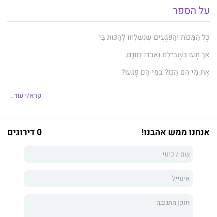
על הספר
כָּל הַמַּכּוֹת וְהַפְּגָעִים שֶׁנִּשְׁלְחוּ לְהַכּוֹת בִּי
אַךְ תָּעוּ בִּשְׁבִילָם וְאִבְּדוּ כִּוּוּנָם,
אֶת מִי הֵם הִכּוּ? בְּמִי הֵם פָּגְעוּ?
הַאִם הֵם יַחְדָּו, אֲסֻפָּה רַבַּת־כֹּבֶד,
קרא/י עוד..
שָׁנָה אַחַר שָׁנָה, רֹבֶד עַל רֹבֶד,
מְצַפִּים בְּאֹרֶךְ רוּחַ לִפְגֹּשׁ אוֹתִי פָּנִים,
אנחנו ממש אהבנו!
0 דירוגים
בְּסוֹף הַדֶּרֶךְ וּבְתֹם כָּל הַשָּׁנִים?
ספרה של
רות חשמן
הוא אסופת שירים נוגעים, המזמינים את הקורא
לאורך מסע החיים, שבהם משולבים שמחה, שלווה, בדידות, אובדן
וצער. בחוכמה עמוקה, בכנות ובאומץ מלהטטת המשוררת במילים
וחוקרת את נפש האדם. בשורותיה המתנגנות, שבהן כאב שזור בקבלת
הדין, היא מציעה מידה של נחמה – ובעיקר אהבה.