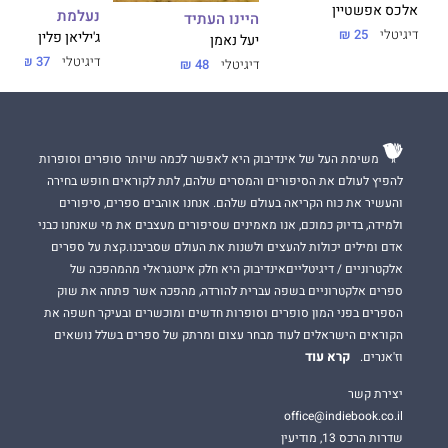
אלכס אפשטיין
נעלמת
היינו העתיד
דיגיטלי
25 ₪
ג'יליאן פלין
יעל נאמן
דיגיטלי
37 ₪
דיגיטלי
48 ₪
משימת העל של אינדיבוק היא לאפשר לכמה שיותר סופרים וסופרות
להפיץ לעולם את הסיפורים והמסרים שלהם, לתת לקוראים חופש בחירה
והעשיר את כוח הקריאה בעולם שלהם. אנחנו אוהבים ספרים, סיפורים
ולמידה, בדיוק כמוכם, אנו מאמינים שסיפורים מעצבים את מי שאנחנו כבני
אדם ומילים יכולות להעצים ולשנות את העולם שסביבנו.קצת על ספרים
אלקטרוניים / דיגיטלייםאינדיבוק היא חלק אינטגראלי מהמהפכה של
ספרים אלקטרוניים בשפה עברית להורדה, מהפכה אשר פתחה את שוק
הספרים בפני המון סופרים וסופרות חדשים ומוכשרים ובעיקר חשפה את
הקוראים הישראלים לעוד מבחר עצום ומרתק של ספרים בשלל נושאים
קרא עוד
וז'אנרים.
יצירת קשר
office@indiebook.co.il
שדרות הרכס 13, מודיעין