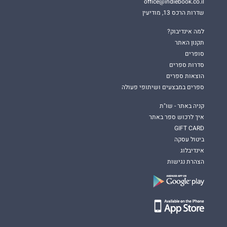
office@indiebook.co.il
שדרות הרכס 13, מודיעין
למה אינדיבוק?
תקנון האתר
סופרים
סדרות ספרים
הוצאות ספרים
ספרים במבצעים ושיתופי פעולה
קניה באתר - שו"ת
איך לרכוש ספר באתר
GIFT CARD
ביטול עסקה
אינדיבלוג
הצהרת נגישות