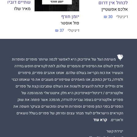
שתיים דובים
לכחול אין דרום
מאיר שלו
אלכס אפשטיין
יומן חורף
דיגיטלי
30 ₪
פול אוסטר
דיגיטלי
37 ₪
משימת העל של אינדיבוק היא לאפשר לכמה שיותר סופרים וסופרות
להפיץ לעולם את הסיפורים והמסרים שלהם, לתת לקוראים חופש בחירה
והעשיר את כוח הקריאה בעולם שלהם. אנחנו אוהבים ספרים, סיפורים
ולמידה, בדיוק כמוכם, אנו מאמינים שסיפורים מעצבים את מי שאנחנו כבני
אדם ומילים יכולות להעצים ולשנות את העולם שסביבנו.קצת על ספרים
אלקטרוניים / דיגיטלייםאינדיבוק היא חלק אינטגראלי מהמהפכה של
ספרים אלקטרוניים בשפה עברית להורדה, מהפכה אשר פתחה את שוק
הספרים בפני המון סופרים וסופרות חדשים ומוכשרים ובעיקר חשפה את
הקוראים הישראלים לעוד מבחר עצום ומרתק של ספרים בשלל נושאים
קרא עוד
וז'אנרים.
יצירת קשר