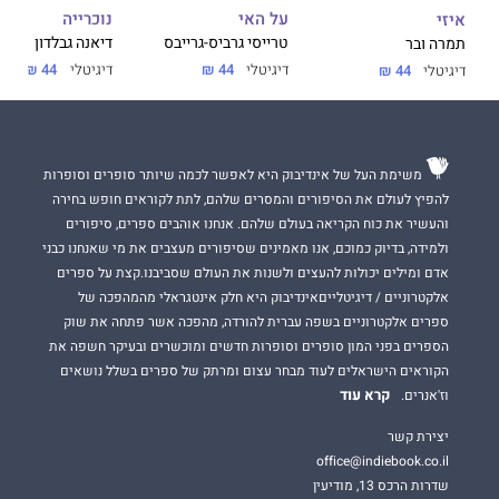
על האי
נוכרייה
איזי
טרייסי גרביס-גרייבס
דיאנה גבלדון
תמרה ובר
דיגיטלי
44 ₪
דיגיטלי
44 ₪
דיגיטלי
44 ₪
משימת העל של אינדיבוק היא לאפשר לכמה שיותר סופרים וסופרות
להפיץ לעולם את הסיפורים והמסרים שלהם, לתת לקוראים חופש בחירה
והעשיר את כוח הקריאה בעולם שלהם. אנחנו אוהבים ספרים, סיפורים
ולמידה, בדיוק כמוכם, אנו מאמינים שסיפורים מעצבים את מי שאנחנו כבני
אדם ומילים יכולות להעצים ולשנות את העולם שסביבנו.קצת על ספרים
אלקטרוניים / דיגיטלייםאינדיבוק היא חלק אינטגראלי מהמהפכה של
ספרים אלקטרוניים בשפה עברית להורדה, מהפכה אשר פתחה את שוק
הספרים בפני המון סופרים וסופרות חדשים ומוכשרים ובעיקר חשפה את
הקוראים הישראלים לעוד מבחר עצום ומרתק של ספרים בשלל נושאים
קרא עוד
וז'אנרים.
יצירת קשר
office@indiebook.co.il
שדרות הרכס 13, מודיעין