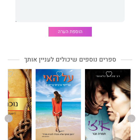
את סודותיהם. טטיאנה דה רוניי, ילידת פריז, היא עיתונאית ומבקרת
ספרות. ספרה המפתח של שרה היה רב־מכר עולמי ועובד לסרט
קולנוע מצליח.
"חדירה ללב־לבה של פריז, פרי עטה של סופרת
יוצאת מגדר הרגיל!" ELLE
הוספת הערה
ספרים נוספים שיכולים לעניין אותך