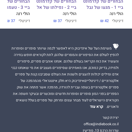
הוא היה האויב, אך זה לא מנע ממני להתאהב במגעו של הנבל.
הבחורים של קלרמונט
הבחורים של קלרמונט
הבחורים של קלר
ביי 1 - מגעו של נבל
ביי 2 - נפילתו של אל
ביי 3 - טעמו של אויב
הולי רנה
הולי רנה
הולי רנה
מגעו של נבל
הוא הספר הראשון
בסדרת הבחורים של קלרמונט ביי
דיגיטלי
42 ₪
דיגיטלי
37 ₪
דיגיטלי
37 ₪
מאת סופרת רבי המכר
הולי רנה.
סיפור על שנאה יוקדת, על אהבה ראשונה ושורפת.
משימת העל של אינדיבוק היא לאפשר לכמה שיותר סופרים וסופרות
רשתות חברתיות והשפעתן, בריונות וטוויסטים בעלילה.
להפיץ לעולם את הסיפורים והמסרים שלהם, לתת לקוראים חופש בחירה
והעשיר את כוח הקריאה בעולם שלהם. אנחנו אוהבים ספרים, סיפורים
סדרת הספרים קלרמונט ביי העפילה לרשימות רבי המכר וכבשה
ולמידה, בדיוק כמוכם, אנו מאמינים שסיפורים מעצבים את מי שאנחנו כבני
מיליוני לבבות ברחבי העולם.
אדם ומילים יכולות להעצים ולשנות את העולם שסביבנו.קצת על ספרים
אלקטרוניים / דיגיטלייםאינדיבוק היא חלק אינטגראלי מהמהפכה של
קבלו אזהרת קריאה!
ספרים אלקטרוניים בשפה עברית להורדה, מהפכה אשר פתחה את שוק
הספרים בפני המון סופרים וסופרות חדשים ומוכשרים ובעיקר חשפה את
נפילתו של אל
הקוראים הישראלים לעוד מבחר עצום ומרתק של ספרים בשלל נושאים
קרא עוד
וז'אנרים.
"אי אפשר להתנתק מהספרים האלה אפילו לא לרגע אחד!
יצירת קשר
הם ירתקו אתכם ויסחפו אתכם, ישברו אתכם וישאירו אתכם
office@indiebook.co.il
משתוקקים לעוד ועוד.
שדרות הרכס 13, מודיעין