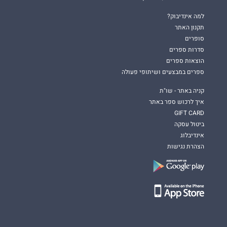
אין דרך חזרה מבק קלרמונט!"
למה אינדיבוק?
תקנון האתר
Romantic Rush Book Blog
סופרים
סדרות ספרים
הוצאות ספרים
תמימה. חפה מכל פשע. טהורה. שבורת לב. ג'וזי ווֹס השתייכה
ספרים במבצעים ושיתופי פעולה
למשפחה היחידה ששנאתי יותר מכול - וגרמתי לה לתעב אותי באותה
מידה.
קניה באתר - שו"ת
איך לרכוש ספר באתר
ואז הלכתי לאיבוד בתוכנית שרקמתי והתאהבתי באויבת שלי.
GIFT CARD
ביטול עסקה
אינדיבלוג
היא הייתה פגועה באופן בלתי ניתן לתיקון וזעמה עליי בגלל המלכודת
הצהרת נגישות
שהצבתי לה. מטרתה היחידה הייתה לראות אותי מאבד את כס
המלכות שלי.
הסודות של משפחותינו לא יכלו עוד להישאר קבורים ונשכחים.
ידעתי זאת מההתחלה, אך לא הסכמתי שחטאי העבר יקבעו את
עתידנו.