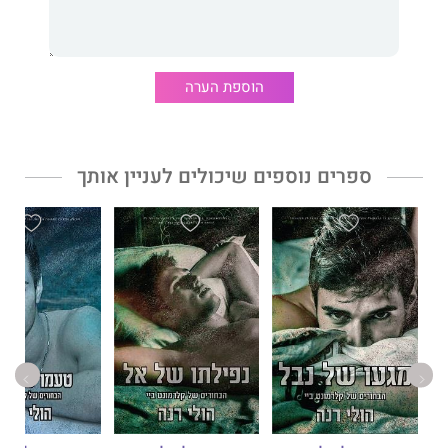
הוא היה יהיר ומתנשא, יפה תואר באופן מסוכן ואכזרי בטירוף.
ומהרגע שפגשתי אותו, הייתה לו עמדה ברורה לגביי – הוא לא מתכוון
הוספת הערה
להניח לי להעביר את השנה האחרונה שלי בתיכון מתחת לרדאר.
סודות של משפחות עשירות משתרשים עמוק מאוד. החטאים של
משפחתי, אם כי לא ידעתי עליהם, סימנו אותי כמטרה.
ספרים נוספים שיכולים לעניין אותך
הוא היה הוריקן, ואני לא הייתי מוכנה לסערה.
מגעו קטלני. השפעתו חסרת תקנה.
לא היה שום מקום למשא ומתן.
הוא גנב את ליבי. ללא אזהרה, ללא אישור.