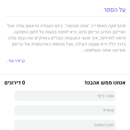
על הספר
פרנצ'סקה מאסרייה "מתה מבושה". ביום העבודה הראשון שלה אצל
הטייקון הנודע, הריסון גרנט, היא לוחצת בטעות על לחצן המצוקה,
ורואה לחרדתה, איך אנשי האבטחה כובלים באזיקים את הבוס שלה.
בדרך כלל היא שקטה ויעילה, אבל נוכחותו האניגמטית של הריסון
מוציאה אותה משלוותה...
הריסון ממש רותח. הוא לא יכול להרשות לעצמו שום הפרעות בשלב
קרא/י עוד..
הזה, כשעסקה גורלית עומדת על הפרק, והעוזרת האישית החדשה
שלו מסיחה את דעתו ביופייה, לא פחות מאשר בחוסר המקצועיות
שלה. מוטב לו לפטר אותה! אבל היא נחושה בדעתה לפצות אותו על
אנחנו ממש אהבנו!
0 דירוגים
המפגש הראשון "הלא מוצלח" שלהם, בכך שתספק כל רצון שלו. רק
שמה שהריסון מתחיל לרצות מפרנצ'סקה לא כלול בהכרח בדרישות
התפקיד שלה...