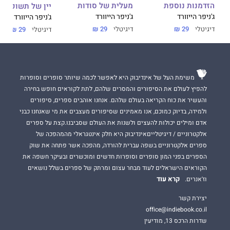
הזדמנות נוספת
מעלית של סודות
יין של תשוקה
ג'ניפר הייוורד
ג'ניפר הייוורד
ג'ניפר הייוורד
דיגיטלי
29 ₪
דיגיטלי
29 ₪
דיגיטלי
29 ₪
משימת העל של אינדיבוק היא לאפשר לכמה שיותר סופרים וסופרות
להפיץ לעולם את הסיפורים והמסרים שלהם, לתת לקוראים חופש בחירה
והעשיר את כוח הקריאה בעולם שלהם. אנחנו אוהבים ספרים, סיפורים
ולמידה, בדיוק כמוכם, אנו מאמינים שסיפורים מעצבים את מי שאנחנו כבני
אדם ומילים יכולות להעצים ולשנות את העולם שסביבנו.קצת על ספרים
אלקטרוניים / דיגיטלייםאינדיבוק היא חלק אינטגראלי מהמהפכה של
ספרים אלקטרוניים בשפה עברית להורדה, מהפכה אשר פתחה את שוק
הספרים בפני המון סופרים וסופרות חדשים ומוכשרים ובעיקר חשפה את
הקוראים הישראלים לעוד מבחר עצום ומרתק של ספרים בשלל נושאים
קרא עוד
וז'אנרים.
יצירת קשר
office@indiebook.co.il
שדרות הרכס 13, מודיעין