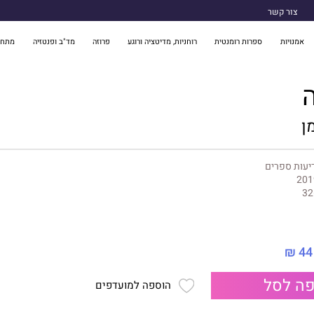
צור קשר
אמנויות
ספרות רומנטית
רוחניות, מדיטציה ורוגע
פרוזה
מד"ב ופנטזיה
מתח 
ן
יעות ספרים
201
32
44 ₪
ה לסל
הוספה למועדפים