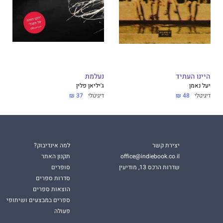
היינו העתיד
נעלמת
יעל נאמן
ג'יליאן פלין
דיגיטלי
48 ₪
דיגיטלי
37 ₪
יצירת קשר
למה אינדיבוק?
office@indiebook.co.il
תקנון האתר
שדרות הרכס 13, מודיעין
סופרים
סדרות ספרים
הוצאות ספרים
ספרים במבצעים ושיתופי
פעולה