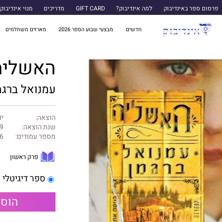
פרסום ספר באינדיבוק
למה אינדיבוק?
GIFT CARD
מדריכים
מנוי אינדיבוק
חדשים
מבצעי שבוע הספר 2026
מארזים משתלמים
האשליה
עמנואל ברגמ
הוצאה:
יד
שנת הוצאה:
9
מספר עמודים:
6
פרק ראשון
ספר דיגיטלי
הוספ