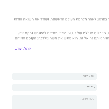
ד בפראג לאחר מלחמת העולם הראשונה, ושורד את השואה הודות
מקס כהן, ילד בן 10, חי בלוס אנג'לס של 2007. הוריו עומדים להתגרש ומקס יודע
זיר אותם זה אל זה. הוא פוגש את משה גולדברג הקוסם וחייהם
קרא/י עוד..
ר בינלאומי מרגש עד דמעות ומצחיק לא פחות, על ילד שמאמין
זקן שלא מאמין בשום דבר ועל הקשר המופלא שנוצר ביניהם.