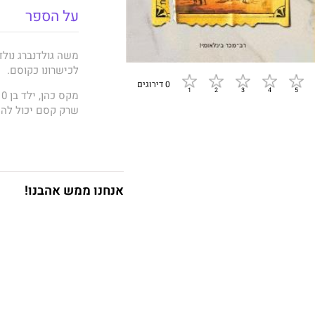
על הספר
משה גולדנברג נול
לכישרונו כקוסם.
0 דירוגים
שרק קסם יכול להח
נקשרים יחדיו.
האשליה
הוא רב-מכ
אנחנו ממש אהבנו!
בכל דבר, על איש 