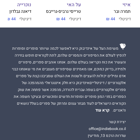
על האי
נוכרייה
איזי
טרייסי גרביס-גרייבס
דיאנה גבלדון
תמרה ובר
דיגיטלי
44 ₪
דיגיטלי
44 ₪
דיגיטלי
44 ₪
משימת העל של אינדיבוק היא לאפשר לכמה שיותר סופרים וסופרות
להפיץ לעולם את הסיפורים והמסרים שלהם, לתת לקוראים חופש בחירה
והעשיר את כוח הקריאה בעולם שלהם. אנחנו אוהבים ספרים, סיפורים
ולמידה, בדיוק כמוכם, אנו מאמינים שסיפורים מעצבים את מי שאנחנו כבני
אדם ומילים יכולות להעצים ולשנות את העולם שסביבנו.קצת על ספרים
אלקטרוניים / דיגיטלייםאינדיבוק היא חלק אינטגראלי מהמהפכה של
ספרים אלקטרוניים בשפה עברית להורדה, מהפכה אשר פתחה את שוק
הספרים בפני המון סופרים וסופרות חדשים ומוכשרים ובעיקר חשפה את
הקוראים הישראלים לעוד מבחר עצום ומרתק של ספרים בשלל נושאים
קרא עוד
וז'אנרים.
יצירת קשר
office@indiebook.co.il
שדרות הרכס 13, מודיעין