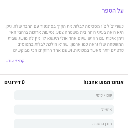
על הספר
כשרייצ´ל צ´ו מסכימה לבלות את הקיץ בסינגפור עם החבר שלה, ניק,
היא רואה בעיני רוחה בית משפחה צנוע, נסיעות ארוכות ברחבי האי
וזמן איכות עם האיש שיום אחד אולי תינשא לו. אין לה מושג שבית
המשפחה שלו נראה כמו ארמון, שהיא הולכת לבלות במטוסים
פרטיים יותר מאשר במכוניות, ושעם אחד הרווקים הכי מבוקשים
באסיה באמתחתה, היא משולה למטרה מהלכת. טקסי החניכה שלה
קרא/י עוד..
בעולם של פאר שושלתי הזוי כוללים היכרות עם אסטריד, האישה
האִינִית בחברה הגבוהה של סינגפור; אֶדי, שמשפחתו ממש מתגוררת
בדפי המגזינים של החברה בהונג קונג; ואלינור, אמו המפחידה של ניק,
אישה בעלת דעות מוצקות מאוד בנוגע למי שבנה צריך — ואינו צריך
אנחנו ממש אהבנו!
0 דירוגים
— לשאת לאישה. אסייתים עשירים מטורפים, רומן ביכורים מצחיק
להפליא, לוקח אותנו לסיבוב במגרשי המשחקים האקסקלוסיביים
ביותר באסיה — מפנטהאוזים נוצצים בשנחאי ועד איים פרטיים בים
סין הדרומי — ומציע תמונת מצב של חוג הסילון האסייתי ותיאור
מושלם של העימות בין הסינים שמעבר לים לסינים שביבשת.