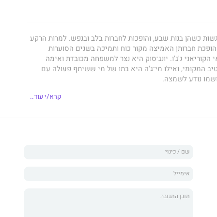
 נפגשות כשהן בנות שבע, והופכות לחברות בלב ובנפש. למרות הרקע
ופכת חברותן האמיצה מקור כוח ותמיכה בשנים הסוערות
 הקוריאני ג'ג'ו. יונג־סוק היא נצר למשפחה מכובדת ואימה
ב המקומי, ואילו מי־ג'ה היא בתו של מי ששיתף פעולה עם
ושמו נודע לשמצה.
מצטרפות לשאר נשות הכפר הצוללות באוקיינוס, מתפרנסות
קרא/י עוד..
ומשתלבות במסורת ארוכת שנים של נשים חזקות המנהלות את
מותירות את הגברים בבית כדי שיטפלו בילדים.
 באותו זמן, בטוחות שאהבתן זו לזו תשרוד למרות המרחק הפיזי
פה עליהן. אבל לאחר מלחמת העולם השנייה הופכת קוריאה
עצמות, והאי ג'ג'ו נרמס תחת מגפי הכובשים המתחלפים. דווקא
האכזרי מצפות השתיים למצוא נחמה זו אצל זו, אבל אירוע בלתי
רותן בצל השאלה אם כל מעשה ראוי למחילה.