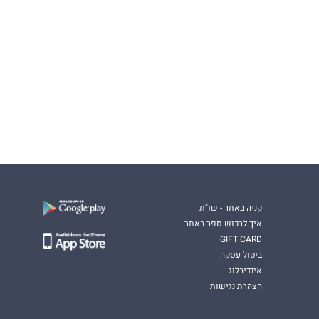
קניה באתר - שו"ת
איך לרכוש ספר באתר
GIFT CARD
ביטול עסקה
אינדיבלוג
הצהרת נגישות