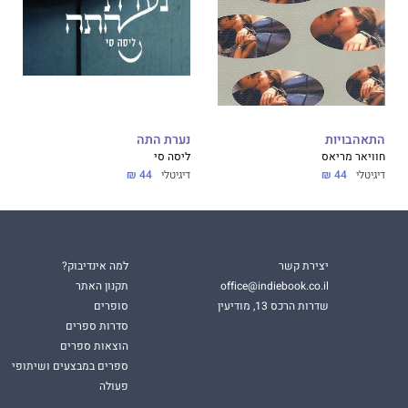
התאהבויות
נערת התה
חוויאר מריאס
ליסה סי
דיגיטלי
44 ₪
דיגיטלי
44 ₪
יצירת קשר
למה אינדיבוק?
office@indiebook.co.il
תקנון האתר
שדרות הרכס 13, מודיעין
סופרים
סדרות ספרים
הוצאות ספרים
ספרים במבצעים ושיתופי
פעולה