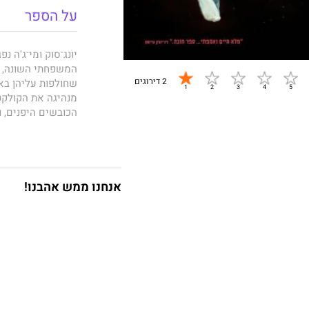
על הספר
יוֹנג־סוּק ומי־ג'ה
המשפחתי השונה, ה
2 דירוגים
שחולפות עליהן באי
מנהיגה את הקולקטי
הכובשים היפנים, 
בהגיען לבגרות הן 
ממכירת פירותיו, 
סביבתן ביד רמה, ו
אנחנו ממש אהבנו!
שתי החברות נישאות
והאידיאולוגי שנכ
לזירת מאבק בין המ
תחת אימת הכיבוש 
צפוי מעמיד את חב