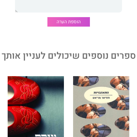
הוא אפוס היסטורי הנפרש על פני כמה עשורים, החל בשנות
ה־30 של המאה הקודמת ועד תחילת המאה ה־21. הספר חושף לפני הקורא סיפור
של נשים יוצאות דופן אשר ההיסטוריה עיצבה את חייהן.
הוספת הערה
רבי־מכר רבים, ביניהם 'נערת התה', 'בובות סיניות' ו'סיפור כתוב
ור בעברית בהוצאת מודן.
ספרים נוספים שיכולים לעניין אותך
 על אנושיות."
אוף בוקס