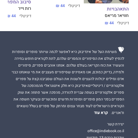
סיבוב המפתח
דיגיטלי
44 ₪
התאהבויות
רות וייר
חוויאר מריאס
דיגיטלי
44 ₪
דיגיטלי
44 ₪
משימת העל של אינדיבוק היא לאפשר לכמה שיותר סופרים וסופרות
להפיץ לעולם את הסיפורים והמסרים שלהם, לתת לקוראים חופש בחירה
והעשיר את כוח הקריאה בעולם שלהם. אנחנו אוהבים ספרים, סיפורים
ולמידה, בדיוק כמוכם, אנו מאמינים שסיפורים מעצבים את מי שאנחנו כבני
אדם ומילים יכולות להעצים ולשנות את העולם שסביבנו.קצת על ספרים
אלקטרוניים / דיגיטלייםאינדיבוק היא חלק אינטגראלי מהמהפכה של
ספרים אלקטרוניים בשפה עברית להורדה, מהפכה אשר פתחה את שוק
הספרים בפני המון סופרים וסופרות חדשים ומוכשרים ובעיקר חשפה את
הקוראים הישראלים לעוד מבחר עצום ומרתק של ספרים בשלל נושאים
קרא עוד
וז'אנרים.
יצירת קשר
office@indiebook.co.il
שדרות הרכס 13, מודיעין