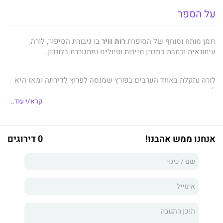
על הספר
רומן מותח וסוחף של הסופרת
רות וויר
בו גיבורת הסיפור, לורה,
עיתונאית וכתבת במגזין תיירות וטיולים ומתגוררת בלונדון.
לורה נתקלת באחד הערבים בפורץ שמנסה לפרוץ לדירתה ומאז היא
לא נרגעת מהמחשבה שהמקום שבו היא מתגוררת כבר אינו מקום
בטוח.
קרא/י עוד..
בו זמנית היא מתבקשת מטעם העבודה, לצאת להפלגה מלכותית
אנחנו ממש אהבנו!
0 דירוגים
בספינת תענוגות בים הבלטי, משימה שציפתה לה מאוד.
בתחילת ההפלגה רגשותיה של לורה מעורבים מאחר והיא עוד טרודה
מהפורץ שגילתה בדירתה וגם מהמשבר שהיא חווה עם בן הזוג
שמבקש שתעבור לגור אתו כשהיא לא בטוחה במהלך הזה.
נדמה שהמים שתחת הספינה נעשים שקטים וגם בקרב אורחי