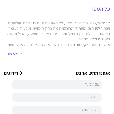
על הספר
אקס־אר_935, הרובוט בן ה־12, לא ראה אף פעם בני אדם. שלושים
שנה חלפו מאז השמידו הרובוטים את המין האנושי, ועכשיו, כשאין
בני אנוש בעולם, אין גם מלחמות, זיהום אוויר ופשיעה, והכול מתנהל
ביעילות וללא תקלות.
אבל יום אחד אקס־אר מגלה דבר בלתי אפשרי: ילדה בת אנוש ושמה
אֶמָה. אמה לא דומה לתיאורים הנוראיים שאקס־אר שמע על בני
קרא/י עוד..
האדם. היא קטנה וידידותית ועליה לצאת למסע מסוכן ומאתגר.
אקס־אר יודע שהיא לא תצליח לשרוד לבדה, אבל האם רובוט יוכל
להפר חוקים ולהיחלץ לעזרתה של בת האויב?
הרפתקה מותחת, משעשעת ומרגשת על חברות, על חֶברה ועל מה
אנחנו ממש אהבנו!
0 דירוגים
שביניהם.
לי בייקון הוא סופר נוער אמריקני, מחבר סדרת רבי המכר ג'ושוע דרד.
ספרו האחרונה תורגם ל־22 שפות ומעובד בימים אלו לקולנוע.
"בייקון בוחן מסרים של חברות, של סובלנות ושל שיתוף פעולה
בשנינות ובמחשבה מעמיקה." פבלישרז ויקלי