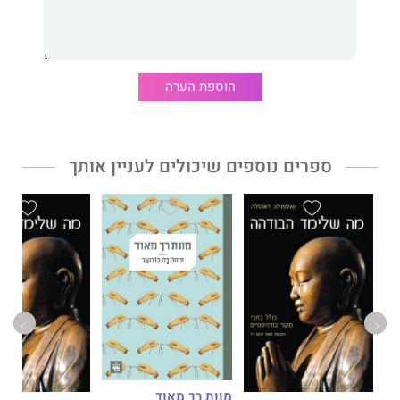
"מלא בהפתעות ובהרפתקאות." סקול לייבררי ג'ורנל
"ניסיונות הרובוטים להבין ביטויים, התנהגות ורגשות אנושיים מתוארים
בהומור מעודן. המתח והפעולה עולים דרגה ככל שהקבוצה מתקדמת
במרוץ נגד הזמן ונתקלת באיומים בלתי צפויים." בוקליסט
הוספת הערה
ספרים נוספים שיכולים לעניין אותך
מוות רך מאוד