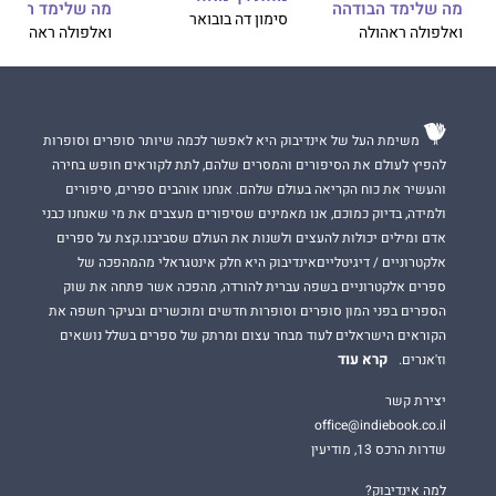
מה שלימד הבודהה
מה שלימד הבוד
סימון דה בובואר
ואלפולה ראהולה
ואלפולה ראהולה
משימת העל של אינדיבוק היא לאפשר לכמה שיותר סופרים וסופרות
להפיץ לעולם את הסיפורים והמסרים שלהם, לתת לקוראים חופש בחירה
והעשיר את כוח הקריאה בעולם שלהם. אנחנו אוהבים ספרים, סיפורים
ולמידה, בדיוק כמוכם, אנו מאמינים שסיפורים מעצבים את מי שאנחנו כבני
אדם ומילים יכולות להעצים ולשנות את העולם שסביבנו.קצת על ספרים
אלקטרוניים / דיגיטלייםאינדיבוק היא חלק אינטגראלי מהמהפכה של
ספרים אלקטרוניים בשפה עברית להורדה, מהפכה אשר פתחה את שוק
הספרים בפני המון סופרים וסופרות חדשים ומוכשרים ובעיקר חשפה את
הקוראים הישראלים לעוד מבחר עצום ומרתק של ספרים בשלל נושאים
קרא עוד
וז'אנרים.
יצירת קשר
office@indiebook.co.il
שדרות הרכס 13, מודיעין
למה אינדיבוק?