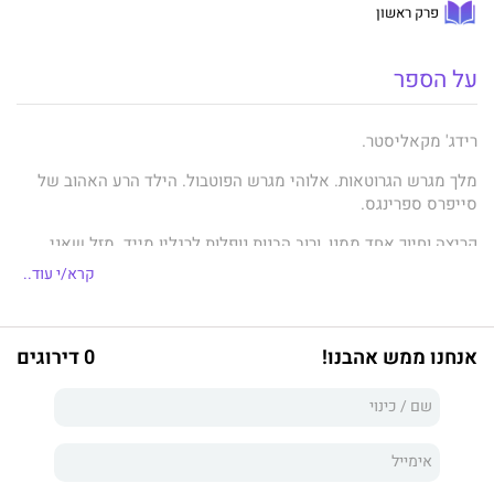
פרק ראשון
על הספר
רידג' מקאליסטר.
מלך מגרש הגרוטאות. אלוהי מגרש הפוטבול. הילד הרע האהוב של
סייפרס ספרינגס.
קריצה וחיוך אחד ממנו, ורוב הבנות נופלות לרגליו מייד. מזל שאני
חסינה בפני הקסמים המפוקפקים שלו.
קרא/י עוד..
שלא תבינו לא נכון, הוא
באמת
חתיך הורס.
עם גוף של אל יווני ופנים של מלאך שנפל, מי תצליח לעמוד בפניו?
אנחנו ממש אהבנו!
0 דירוגים
רק כמה חבל שהוא כל כך... רידג'. בכל פעם שהוא פותח את הפה, אני
רוצה להכניס לו אגרוף.
או לנשק אותו.
לא, אני לא רוצה את זה. ממש לא. אפילו לא טיפונת.