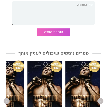
ובכל זאת, אני מוצאת את עצמי בסטוץ של קיץ, ללא שום מחויבות,
עם הבחור שאני אוהבת לשנוא, אבל הלב הבוגדני שלי הוא זה
שמוביל.
הבעיה היא שהוא דפוק ואני מקולקלת. וכידוע, כשדפוק פוגש
מקולקלת, המצב נוטה להיות... בעייתי.
הוספת הערה
שלא יהיה מקום לספק.
אנחנו עומדים להרוס זה את זה.
ספרים נוספים שיכולים לעניין אותך
***
כשהיינו הכול
הוא סיפור בסגנון מאויבים לאוהבים. רידג׳ ואיווי
יכבשו את ליבכם במלחמת הרגשות המסחררת שמתרחשת ביניהם.
המעבר משנאה מוחלטת לאהבה טוטאלית מעולם לא היה סוחף,
מהפנט ומרגש כמו הספר הרביעי בסדרת
האחים מקאליסטר
.
אמרי רוז
היא סופרת שרוקמת רומנטיקה ורגישות בסיפוריה. בעולם
היא קוצרת תשבחות רבות, ובישראל הפכו ספריה לרבי־מכר מסחררים.
עד כה תורגמו לעברית ספריה:
פרא
,
כאוס
,
כשהכוכבים נופלים
,
כשהסערה פורצת
,
כשהיינו פראיים
ו
מתחת ליופי
.