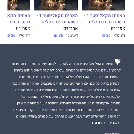
אחים מקאליסטר 1 -
האחים מקאליסטר 1 -
האחים מקאליסטר 1 -
דבר עורכת האתר:
כשהכוכבים נופלים
כשהכוכבים נופלים
כשהכוכבים נופל
מעורר להט, כעס, עצבות, אהבה ותשוקה.
אמרי רוז
אמרי רוז
אמרי רוז
דיגיטלי
36 ₪
דיגיטלי
36 ₪
דיגיטלי
36 ₪
סיפור ממגנט, מענג וקולח.
משימת העל של אינדיבוק היא לאפשר לכמה שיותר סופרים וסופרות
להפיץ לעולם את הסיפורים והמסרים שלהם, לתת לקוראים חופש בחירה
והעשיר את כוח הקריאה בעולם שלהם. אנחנו אוהבים ספרים, סיפורים
ולמידה, בדיוק כמוכם, אנו מאמינים שסיפורים מעצבים את מי שאנחנו כבני
אדם ומילים יכולות להעצים ולשנות את העולם שסביבנו.קצת על ספרים
אלקטרוניים / דיגיטלייםאינדיבוק היא חלק אינטגראלי מהמהפכה של
ספרים אלקטרוניים בשפה עברית להורדה, מהפכה אשר פתחה את שוק
הספרים בפני המון סופרים וסופרות חדשים ומוכשרים ובעיקר חשפה את
הקוראים הישראלים לעוד מבחר עצום ומרתק של ספרים בשלל נושאים
קרא עוד
וז'אנרים.
יצירת קשר