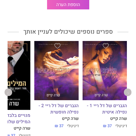
אבל לג'נסן יש צלקות כמו שלי. הן פשוט חקוקות עמוק יותר.
הוספת הערה
הבן האובד
הוא הספר הרביעי בסדרת
האחים גוד
, הסדרה החדשה
ספרים נוספים שיכולים לעניין אותך
והלוהטת מאת שרה קייט אשר ספריה הקודמים – סדרת מנויים
בלבד, הגברים של דל ריי וסדרת וויקד הארטס – כבשו את לב הקהל
הישראלי.
שרה ידועה בסיפורי האהבה הממכרים והאסורים שלה. הכינו את
עצמכם למסע חדש ולוהט שבו הגבולות נעלמים.
הגברים של דל ריי 1 -
הגברים של דל ריי 2 -
יניים
נפילה איטית
נפילה חופשית
מנויים בלבד 1 -
שרה קייט
שרה קייט
המילים שלו
דיגיטלי
37 ₪
דיגיטלי
37 ₪
שרה קייט
דיגיטלי
37 ₪