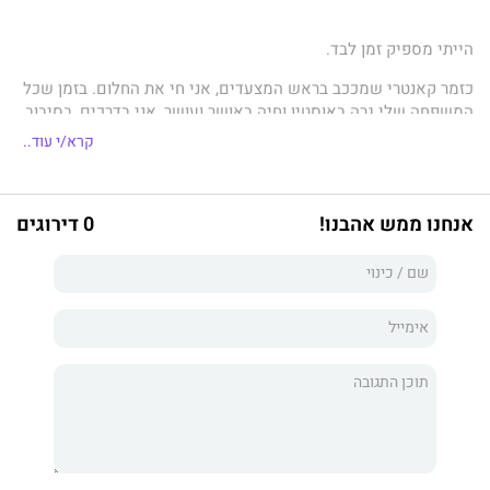
הייתי מספיק זמן לבד.
כזמר קאנטרי שמככב בראש המצעדים, אני חי את החלום. בזמן שכל
המשפחה שלי גרה באוסטין וחיה באושר ועושר, אני בדרכים, בסיבוב
הופעות שכל הכרטיסים אליו נמכרו.
קרא/י עוד..
אני אמור להרגיש בעננים, אבל כל מה שאני מרגיש זו בדידות.
אולי בגלל זה אני נמשך למעריץ שצץ באחת ההופעות שלי. משהו
אנחנו ממש אהבנו!
0 דירוגים
באופן שבו הוא מביט בי על הבמה גורם לי לחשוב... שהוא יודע את
הסוד שלי.
אחרי הנשיקה הראשונה, אני כבר לא יכול לשחרר אותו. אבל לג'נסן
מיילס יש כמה סודות משלו.
הוא לא מעריץ רגיל. הוא מטיף.
ולא סתם מטיף – הוא המטיף החדש בכנסייה של אבי.
במקום שממנו אני בא, למטיפים אין פה מלוכלך והרפתקאות אסורות.
בטח שלא עם זמר קאנטרי.