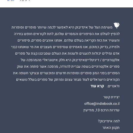
משימת העל של אינדיבוק היא לאפשר לכמה שיותר סופרים וסופרות
להפיץ לעולם את הסיפורים והמסרים שלהם, לתת לקוראים חופש בחירה
והעשיר את כוח הקריאה בעולם שלהם. אנחנו אוהבים ספרים, סיפורים
ולמידה, בדיוק כמוכם, אנו מאמינים שסיפורים מעצבים את מי שאנחנו כבני
אדם ומילים יכולות להעצים ולשנות את העולם שסביבנו.קצת על ספרים
אלקטרוניים / דיגיטלייםאינדיבוק היא חלק אינטגראלי מהמהפכה של
ספרים אלקטרוניים בשפה עברית להורדה, מהפכה אשר פתחה את שוק
הספרים בפני המון סופרים וסופרות חדשים ומוכשרים ובעיקר חשפה את
הקוראים הישראלים לעוד מבחר עצום ומרתק של ספרים בשלל נושאים
קרא עוד
וז'אנרים.
יצירת קשר
office@indiebook.co.il
שדרות הרכס 13, מודיעין
למה אינדיבוק?
תקנון האתר