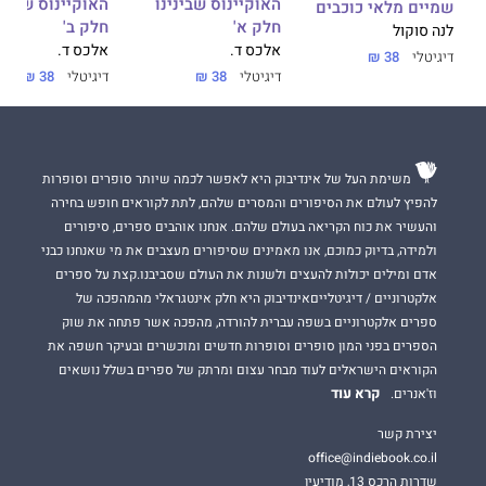
האוקיינוס שבינינו
האוקיינוס שביני
שמיים מלאי כוכבים
חלק א'
חלק ב'
לנה סוקול
אלכס ד.
אלכס ד.
דיגיטלי
38 ₪
דיגיטלי
38 ₪
דיגיטלי
38 ₪
משימת העל של אינדיבוק היא לאפשר לכמה שיותר סופרים וסופרות
להפיץ לעולם את הסיפורים והמסרים שלהם, לתת לקוראים חופש בחירה
והעשיר את כוח הקריאה בעולם שלהם. אנחנו אוהבים ספרים, סיפורים
ולמידה, בדיוק כמוכם, אנו מאמינים שסיפורים מעצבים את מי שאנחנו כבני
אדם ומילים יכולות להעצים ולשנות את העולם שסביבנו.קצת על ספרים
אלקטרוניים / דיגיטלייםאינדיבוק היא חלק אינטגראלי מהמהפכה של
ספרים אלקטרוניים בשפה עברית להורדה, מהפכה אשר פתחה את שוק
הספרים בפני המון סופרים וסופרות חדשים ומוכשרים ובעיקר חשפה את
הקוראים הישראלים לעוד מבחר עצום ומרתק של ספרים בשלל נושאים
קרא עוד
וז'אנרים.
יצירת קשר
office@indiebook.co.il
שדרות הרכס 13, מודיעין