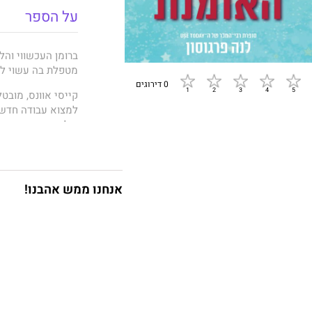
על הספר
ברומן העכשווי וה
מטפלת בה עשוי להי
0 דירוגים
קייסי אוונס, מובט
למצוא עבודה חדשה
שלא נגעה בו זמן ר
לא חסרות סיבות לכ
בדיוק כשהכול נראה
זה כמעט מושלם מ
אנחנו ממש אהבנו!
איידן ריד, שף יוצ
שקייסי דמיינה. ה
שפגש זה שבועות, 
השריריות שגורמות 
תחת אותה קורת גג 
איתו ועם סופי, בת
קייסי מגלה במהרה 