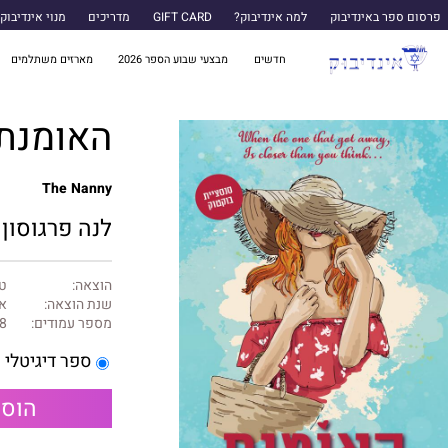
פרסום ספר באינדיבוק
למה אינדיבוק?
GIFT CARD
מדריכים
מנוי אינדיבוק
חדשים
מבצעי שבוע הספר 2026
מארזים משתלמים
האומנת 
The Nanny
לנה פרגוסון
הוצאה:
טו
שנת הוצאה:
או
מספר עמודים:
8
ספר דיגיטלי
הוספ