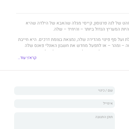
לוהט של לנה פרגוסון, קייסי מגלה שהאבא של הילדה שהיא
ות המעריץ הגדול ביותר – והיחיד – שלה.
לת ועל סף פינוי מהדירה שלה, נמצאת בצומת דרכים. היא חייבת
 – ומהר – או לתפעל מחדש את חשבון האונלי פאנס שלה
ב. שוק העבודה לא מאיר לה פנים, ובאשר לאונלי פאנס... טוב,
ך שהיא לא יכולה לחזור לעולם הזה.
קרא/י עוד..
 אבוד, מודעה למשרת אומנת נראית כמו הפתרון לכל בעיותיה.
די – עד שהיא פוגשת את המעסיק המיועד שלה.
א דופן של מסעדת יוקרה, רחוק מאוד מהאב החד־הורי המלחיץ
יא המומה כשהוא אומר לה שהיא המועמדת המתאימה ביותר
ולמעשה מתחנן בפניה שתיקח את המשרה. למראה זרועותיו
למוח שלה ליילל ועיניו שצועקות סקס, הרעיון לחיות עם איידן
עלול להיות מסוכן, אבל בלית ברירה, היא מחליטה לעבור לגור
ו העקשנית והחמודה.
שאיידן אינו זר כלל, אלא מישהו שמכיר אותה היטב – או