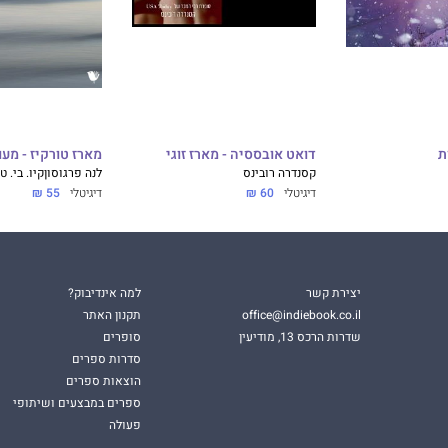
ת
דואט אובססיה - מארז זוגי
מארז טורקיז - מעו
קסנדרה רובינס
לנה פרגוסון
קיו. בי. ט
דיגיטלי
60 ₪
דיגיטלי
55 ₪
יצירת קשר
למה אינדיבוק?
office@indiebook.co.il
תקנון האתר
שדרות הרכס 13, מודיעין
סופרים
סדרות ספרים
הוצאות ספרים
ספרים במבצעים ושיתופי
פעולה