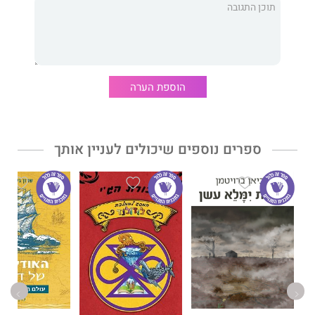
העיקר שהמסע יימשך!
יצירות וספרים רבים ויוצאי דופן נכתבו בנושא גילויים גיאוגרפיים,
חלקם נכתבו על ידי המגלים הנועזים שתיעדו את קורותיהם וכך
התוודענו לסיפוריהם ממקור ראשון. האודיסאה של דניאל מסכמת
את מפגש האדם והים בדרך יצירתית וחדשנית, דרך תמה וזכה כשל
הוספת הערה
ילד, המציגה לא פעם שאלות, שאת תשובותיהן אפשר לפרש בדרכים
שונות. הטרילוגיה האודיסאה של דניאל היא יצירה ייחודית שתעניק
השראה לדורות העתיד, לצאת למסעות במרחבי הדמיון ובמרחבי
הגלקסיה, שכן מין המאכלס יותר מפלנטה אחת, רבים סיכוייו לשרוד.
ספרים נוספים שיכולים לעניין אותך