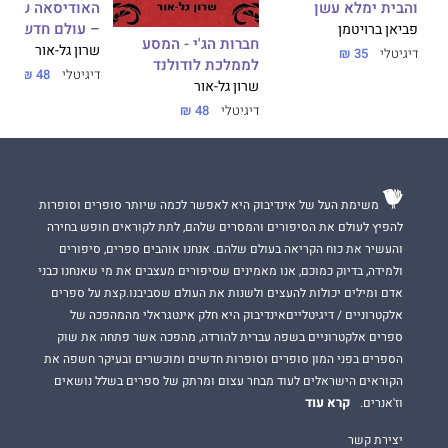
והבית ימלא עשן
האודיסאה של דניאל 3
– עולם חדש ומ
פביאן ברויטמן
חברות הג'י - המסע
שרון גל-אור
דיגיטלי
35 ₪
לממלכת לודולנד
דיגיטלי
48 ₪
שרון גל-אור
דיגיטלי
48 ₪
משימת העל של אינדיבוק היא לאפשר לכמה שיותר סופרים וסופרות
להפיץ לעולם את הסיפורים והמסרים שלהם, לתת לקוראים חופש בחירה
והעשיר את כוח הקריאה בעולם שלהם. אנחנו אוהבים ספרים, סיפורים
ולמידה, בדיוק כמוכם, אנו מאמינים שסיפורים מעצבים את מי שאנחנו כבני
אדם ומילים יכולות להעצים ולשנות את העולם שסביבנו.קצת על ספרים
אלקטרוניים / דיגיטלייםאינדיבוק היא חלק אינטגראלי מהמהפכה של
ספרים אלקטרוניים בשפה עברית להורדה, מהפכה אשר פתחה את שוק
הספרים בפני המון סופרים וסופרות חדשים ומוכשרים ובעיקר חשפה את
הקוראים הישראלים לעוד מבחר עצום ומרתק של ספרים בשלל נושאים
קרא עוד
וז'אנרים.
יצירת קשר