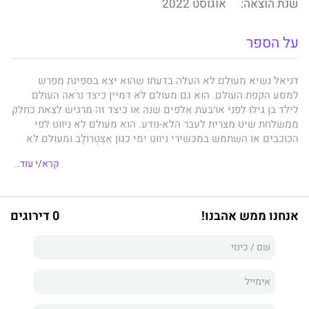
שנת הוצאה:
אוגוסט 2022
על הספר
דניאל נשיא מעולם לא העלה בדעתו שהוא יצא בספינת מפרש
למסע הקפת העולם. הוא גם מעולם לא דמיין כיצד נראה העולם
לילד בן גילו לפני ארבעת אלפים שנה או כיצד זה מרגיש לצאת כחלק
ממשלחת שיט מצרית לעבר הלא-נודע. הוא מעולם לא ניווט לפי
הכוכבים או השתמש במכשירי ניווט ימי כגון אַצְטְרוֹלָב ומעולם לא
חשב שחייו הולכים להשתנות מן הקצה אל הקצה.
קרא/י עוד..
בספר הראשון בסדרה — האודיסיאה של דניאל, יוצאת משפחת נשיא
למסע לאורך חופי הים התיכון, מסע שבמהלכו הם חוצים את מיצרי
גיברלטר לעבר האיים הקנריים, כאשר בדרכם הם נאבקים בסערה
אנחנו ממש אהבנו!
0 דירוגים
באוקיינוס האטלנטי שכמעט קוטעת את המסע כולו. דניאל לא רק
לומד לשוט אלא גם מגלה חברים חדשים, מתנסה בספורט ימי, נחשף
לכתבי חידה, ומתוודע לסיפורי שייטים קדומים ונועזים. בכל דבר, החל
בשיעורים וכלה במשמרות לילה על הסיפון, יש משהו חדש שמצית
את סקרנותו ומחשל את אופיו וחוסנו הנפשי, שכן הרפתקה גדולה עוד
לפניו...