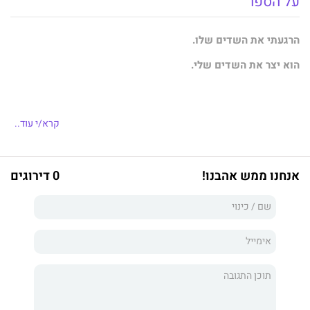
על הספר
הרגעתי את השדים שלו.
הוא יצר את השדים שלי.
מייקון דייוויס.
קרא/י עוד..
אחיה של החברה הכי טובה שלי.
הבחור שמענה אותי.
אנחנו ממש אהבנו!
0 דירוגים
האדם השנוא עליי.
מסומם. עבריין.
לוזר חסר אחריות וכיוון.
זה מה שחשבתי תמיד,