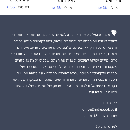
פפר וינטרס
ג'וליה האס
ארין וואט
בריט בנסון
יצרה סיפור אהבה וסיפור על חורבן בעת ובעונה אחת,
דיגיטלי
36 ₪
דיגיטלי
36 ₪
דיגיטלי
36 ₪
מסע אשר ישבור את ליבכם ואז יאחה אותו מחדש.
משימת העל של אינדיבוק היא לאפשר לכמה שיותר סופרים וסופרות
להפיץ לעולם את הסיפורים והמסרים שלהם, לתת לקוראים חופש בחירה
והעשיר את כוח הקריאה בעולם שלהם. אנחנו אוהבים ספרים, סיפורים
ולמידה, בדיוק כמוכם, אנו מאמינים שסיפורים מעצבים את מי שאנחנו כבני
אדם ומילים יכולות להעצים ולשנות את העולם שסביבנו.קצת על ספרים
אלקטרוניים / דיגיטלייםאינדיבוק היא חלק אינטגראלי מהמהפכה של
ספרים אלקטרוניים בשפה עברית להורדה, מהפכה אשר פתחה את שוק
הספרים בפני המון סופרים וסופרות חדשים ומוכשרים ובעיקר חשפה את
הקוראים הישראלים לעוד מבחר עצום ומרתק של ספרים בשלל נושאים
קרא עוד
וז'אנרים.
יצירת קשר
office@indiebook.co.il
שדרות הרכס 13, מודיעין
למה אינדיבוק?