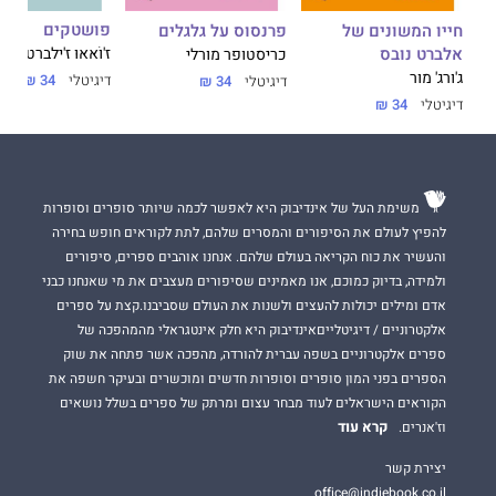
פושטקים
חייו המשונים של
פרנסוס על גלגלים
אלברט נובס
ז'וֹאאוּ ז'ילברטו נוֹל
כריסטופר מורלי
ג'ורג' מור
דיגיטלי
34 ₪
דיגיטלי
34 ₪
דיגיטלי
34 ₪
משימת העל של אינדיבוק היא לאפשר לכמה שיותר סופרים וסופרות
להפיץ לעולם את הסיפורים והמסרים שלהם, לתת לקוראים חופש בחירה
והעשיר את כוח הקריאה בעולם שלהם. אנחנו אוהבים ספרים, סיפורים
ולמידה, בדיוק כמוכם, אנו מאמינים שסיפורים מעצבים את מי שאנחנו כבני
אדם ומילים יכולות להעצים ולשנות את העולם שסביבנו.קצת על ספרים
אלקטרוניים / דיגיטלייםאינדיבוק היא חלק אינטגראלי מהמהפכה של
ספרים אלקטרוניים בשפה עברית להורדה, מהפכה אשר פתחה את שוק
הספרים בפני המון סופרים וסופרות חדשים ומוכשרים ובעיקר חשפה את
הקוראים הישראלים לעוד מבחר עצום ומרתק של ספרים בשלל נושאים
קרא עוד
וז'אנרים.
יצירת קשר
office@indiebook.co.il