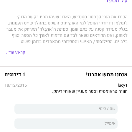
על הספר
הכירו את הנרי פְּרֶסטוֹן סְטֶנדיש, האדון שעמו תהיו בקשר הדוק:
ג'נטלמן ניו יורקי הנופל למי האוקיינוס השקט במהלך שייט תענוגות,
בגלל מעידה קטנה על כתם שמן. ספינת ה"ארַבֶּלה" תתרחק אל מעבר
לאופק, ואנו הקוראים נשאר לבד עם הדמות לאורך כל הספר, נצוף
בלב ים. הפילוסופי, האישי והספרותי מתאחדים ברומן פשוט
ואינטימי. דמויות ספרותיות רבות הועמדו למבחן על ידי ספינות, גלים,
קרא/י עוד..
וסערות, מרובינזון קרוזו ועד ולאסקו של גרסייה מרקס. קבלו עתה
גיבור נוסף, אולי המשונה מכולם, גיבור שלא תוכלו לשכוח.
אנחנו ממש אהבנו!
1 דירוגים
18/12/2015
lucy1
חוויה טראומטית וספר מעניין שאותי ריתק.