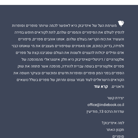
משימת העל של אינדיבוק היא לאפשר לכמה שיותר סופרים וסופרות
להפיץ לעולם את הסיפורים והמסרים שלהם, לתת לקוראים חופש בחירה
והעשיר את כוח הקריאה בעולם שלהם. אנחנו אוהבים ספרים, סיפורים
ולמידה, בדיוק כמוכם, אנו מאמינים שסיפורים מעצבים את מי שאנחנו כבני
אדם ומילים יכולות להעצים ולשנות את העולם שסביבנו.קצת על ספרים
אלקטרוניים / דיגיטלייםאינדיבוק היא חלק אינטגראלי מהמהפכה של
ספרים אלקטרוניים בשפה עברית להורדה, מהפכה אשר פתחה את שוק
הספרים בפני המון סופרים וסופרות חדשים ומוכשרים ובעיקר חשפה את
הקוראים הישראלים לעוד מבחר עצום ומרתק של ספרים בשלל נושאים
קרא עוד
וז'אנרים.
יצירת קשר
office@indiebook.co.il
שדרות הרכס 13, מודיעין
למה אינדיבוק?
תקנון האתר
סופרים