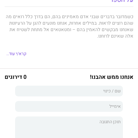
כשמדובר בדברים שבני אדם מאמינים בהם, הם בדרך כלל רואים מה
שהם רוצים לראות. במילים אחרות, אנחנו מונעים להגן על הרעיונות
שאנחנו מבקשים להאמין בהם – ומטאטאים אל מתחת לשטיח את
אלה שאינם לרוחנו.
קרא/י עוד..
ג'וליה גאלף מכנה את ההתנהלות האוטומטית הזאת כ"דפוס החשיבה
של הלוחם", או "עמדת הלוחם". אבל אם אנחנו רוצים לפעול נכון
לעיתים קרובות יותר,
אנחנו ממש אהבנו!
0 דירוגים
טוענת גאלף, עלינו לסגל לעצמנו דפוס חשיבה של סייר – או "עמדת
הסייר".
בשונה מן הלוחם, הסייר אינו שם לעצמו למטרה להגן על צד אחד של
המתרס כנגד משנהו. הגישה שלו היא לצאת לבחון את השטח כדי
לחזור עם מפה מדויקת ככל האפשר של המציאות. הוא שם בצד את
מה שהוא מקווה לגבי המציאות, ומבקש לפני כל דבר אחר לדעת מה
נכון, מהי המציאות לאשורה.