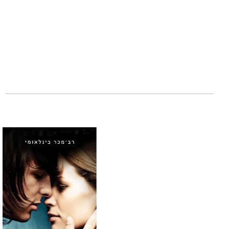
הניסיון המעשי של
החברתית והגיאוגר
מיוחדת לנוער בסיכו
דותן לוי
- מחנך. נו
מזה עשור עומד ברא
ספר זה מאגד את ה
בחינוך משמעותי כפ
״אני בטוח ש
דרוש 
נפשיות, שיהא בהן
ולחינוך - דרוש כפר.
פרופ׳ ישעיהו תדמו