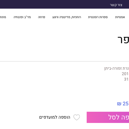
צור קשר
אמנויות
ספרות רומנטית
רוחניות, מדיטציה ורוגע
פרוזה
מד"ב ופנטזיה
מתח 
פר
רת זמורה-ביתן
201
31
25 ₪
ה לסל
הוספה למועדפים