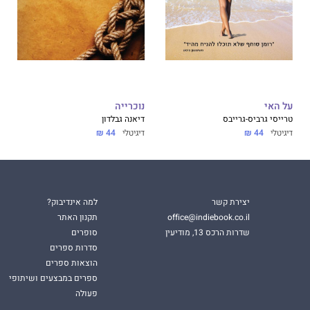
תוכה אנשי ונשות חינוך, המאמינים בחברה ישראלית טובה יותר
וכי טיפולי עם עשרות תיכונים וכפרי נוער בפריפריה החברתית
במטרה ליצור למתבגרים חוויית חינוך משמעותית שתתרום באופן
י בוגרים ובוגרות עם אחריות ומעורבות חברתית.
על האי
נוכרייה
טרייסי גרביס-גרייבס
דיאנה גבלדון
דיגיטלי
44 ₪
דיגיטלי
44 ₪
יצירת קשר
למה אינדיבוק?
office@indiebook.co.il
תקנון האתר
שדרות הרכס 13, מודיעין
סופרים
סדרות ספרים
הוצאות ספרים
ספרים במבצעים ושיתופי
פעולה