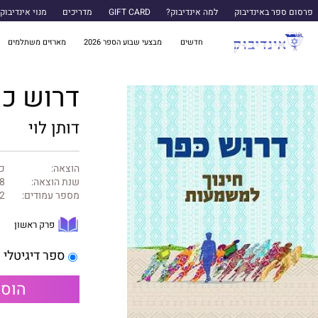
פרסום ספר באינדיבוק
למה אינדיבוק?
GIFT CARD
מדריכים
מנוי אינדיבוק
חדשים
מבצעי שבוע הספר 2026
מארזים משתלמים
דרוש כ
דותן לוי
הוצאה:
כנ
שנת הוצאה:
8
מספר עמודים:
2
פרק ראשון
ספר דיגיטלי
הוספ