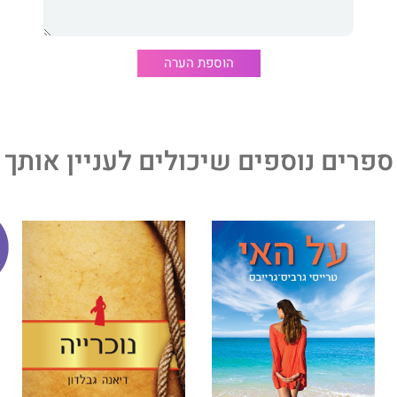
 המחנכים ב״דרך כפר״ מתבסס על חינוך נוער מהפריפריה
פית של החברה הישראלית. עם זאת, לא מדובר בשיטת חינוך
ן - אין דבר כזה. חינוך הוא חינוך, ואדם הוא אדם.
הוספת הערה
לד וגדל בבת ים. נשוי ללימור, אב לעדי, שהם, אופק, אורי ושירה.
ספרים נוספים שיכולים לעניין אותך
ש מכון חינוך ״דרך כפר״.
חוויה המצטברת שלו ושל שותפיו הרבים והטובים לדרך, שדוגלת
רוזדור לחברה ישראלית טובה יותר.
כפר
יעניק לקוראים השראה שיש בה תובנות שכלתניות וזיקות
 להעשיר ולהגביה את גישתם לחינוך ולהכרה שאכן לחברה
״
ר, יו״ר התנועה להעצמת הרוח בחינוך