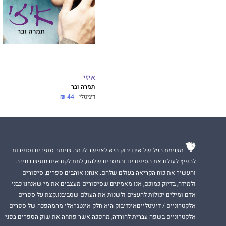
״דרך כפר״ מאגדת ב
ופועלים בשדה החינ
והגיאוגרפית. זאת 
מכריע לצמיחתם לכד
איזי
תמרה ובר
דיגיטלי
44 ₪
משימת העל של אינדיבוק היא לאפשר לכמה שיותר סופרים וסופרות
להפיץ לעולם את הסיפורים והמסרים שלהם, לתת לקוראים חופש בחירה
והעשיר את כוח הקריאה בעולם שלהם. אנחנו אוהבים ספרים, סיפורים
ולמידה, בדיוק כמוכם, אנו מאמינים שסיפורים מעצבים את מי שאנחנו כבני
אדם ומילים יכולות להעצים ולשנות את העולם שסביבנו.קצת על ספרים
אלקטרוניים / דיגיטלייםאינדיבוק היא חלק אינטגראלי מהמהפכה של ספרים
אלקטרוניים בשפה עברית להורדה, מהפכה אשר פתחה את שוק הספרים בפני