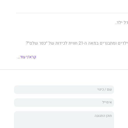
ל ילד.
ים במאה ה-21 חווית לכידות של ״כפר שלם״?
קרא/י עוד..
פר, קבוצה או קהילה ל״כפר שלם״? מה תפקיד המבוגרים בכפר
מחנכים ומהו מקומם של הילדים והמתבגרים?
תף שבו ננסה לנווט בין המבוכים של גיל ההתבגרות, המזמנים
ד מרד נעורים, המתנער ממוסכמות ומחשב מסלול מחדש בכל
מנו להיות נבוכים מעט ולסמן כיוון ודרך, שיסודם באותנטיות
 ובתפיסה מסודרת ושיטתית מצד אחר.