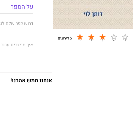
על הספר
דרוש כפר שלם לגד
5 דירוגים
איך מייצרים עבור ילדים ומתבגר
איך הופכים בית ס
השלם, מה תפקיד ה
אנחנו ממש אהבנו!
זו הזמנה למסע משו
כמייה למשמעות לצ
רגע נתון. נרשה לעצ
ספונטנית מצד אחד