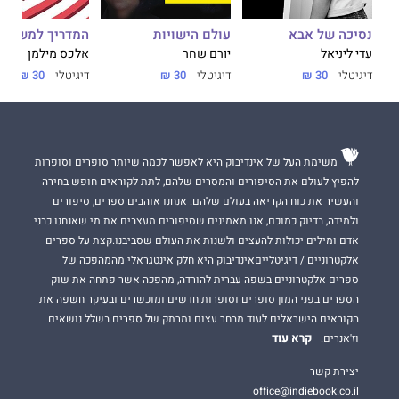
נסיכה של אבא
עולם הישויות
המדריך למשתמ
עדי ליניאל
יורם שחר
אלכס מילמן
דיגיטלי
30 ₪
דיגיטלי
30 ₪
דיגיטלי
30 ₪
משימת העל של אינדיבוק היא לאפשר לכמה שיותר סופרים וסופרות
להפיץ לעולם את הסיפורים והמסרים שלהם, לתת לקוראים חופש בחירה
והעשיר את כוח הקריאה בעולם שלהם. אנחנו אוהבים ספרים, סיפורים
ולמידה, בדיוק כמוכם, אנו מאמינים שסיפורים מעצבים את מי שאנחנו כבני
אדם ומילים יכולות להעצים ולשנות את העולם שסביבנו.קצת על ספרים
אלקטרוניים / דיגיטלייםאינדיבוק היא חלק אינטגראלי מהמהפכה של
ספרים אלקטרוניים בשפה עברית להורדה, מהפכה אשר פתחה את שוק
הספרים בפני המון סופרים וסופרות חדשים ומוכשרים ובעיקר חשפה את
הקוראים הישראלים לעוד מבחר עצום ומרתק של ספרים בשלל נושאים
קרא עוד
וז'אנרים.
יצירת קשר
office@indiebook.co.il