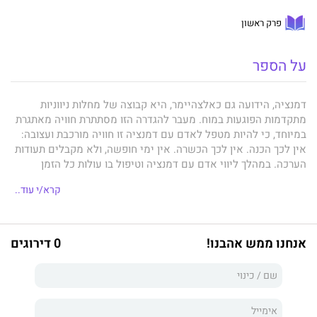
פרק ראשון
על הספר
דמנציה, הידועה גם כאלצהיימר, היא קבוצה של מחלות ניווניות
מתקדמות הפוגעות במוח. מעבר להגדרה הזו מסתתרת חוויה מאתגרת
במיוחד, כי להיות מטפל לאדם עם דמנציה זו חוויה מורכבת ועצובה:
אין לכך הכנה. אין לכך הכשרה. אין ימי חופשה, ולא מקבלים תעודות
הערכה. במהלך ליווי אדם עם דמנציה וטיפול בו עולות כל הזמן
שאלות, למשל:
קרא/י עוד..
* מה לענות כאשר הוא שואל בפעם העשרים בשעה האחרונה "איזה
אנחנו ממש אהבנו!
0 דירוגים
יום היום?"
* למה היא לובשת שוב ושוב את אותם בגדים מלוכלכים, ואיך אפשר
לשנות את זה?
* איך להגיב כשהוא מבקש ללכת לאמא שלו (שנפטרה לפני 20