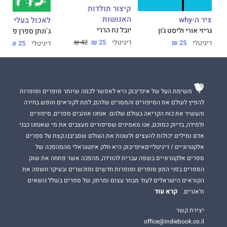
קיצור תולדות
האנושות
ציר ה-why
לאכול בעלי חיים
יובל נח הררי
גריזי אורי וליסט ג'ון
ג`ונתן ספרן פויר
דיגיטלי
25 ₪
42 ₪
דיגיטלי
25 ₪
דיגיטלי
25 ₪
משימת העל של אינדיבוק היא לאפשר לכמה שיותר סופרים וסופרות
להפיץ לעולם את הסיפורים והמסרים שלהם, לתת לקוראים חופש בחירה
והעשיר את כוח הקריאה בעולם שלהם. אנחנו אוהבים ספרים, סיפורים
ולמידה, בדיוק כמוכם, אנו מאמינים שסיפורים מעצבים את מי שאנחנו כבני
אדם ומילים יכולות להעצים ולשנות את העולם שסביבנו.קצת על ספרים
אלקטרוניים / דיגיטלייםאינדיבוק היא חלק אינטגראלי מהמהפכה של
ספרים אלקטרוניים בשפה עברית להורדה, מהפכה אשר פתחה את שוק
הספרים בפני המון סופרים וסופרות חדשים ומוכשרים ובעיקר חשפה את
הקוראים הישראלים לעוד מבחר עצום ומרתק של ספרים בשלל נושאים
קרא עוד
וז'אנרים.
יצירת קשר
office@indiebook.co.il