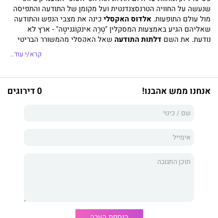
שנעשה על החוויה הטרנסצנדנטית ועל מקומן של התודעה והתפיסה
מול עולם התופעות.
אלדוס האקסלי
כינה את מצבי הנפש והתודעה
שאליהם הגיע באמצעות המסקלין "טֶרָה אינקוֹגניטָה" - ארץ לא
נודעת. את השם
דלתות התודעה
שאל האקסלי מהמשורר הבריטי
ויליאם בלייק שכתב: "כאשר דלתות התודעה נקיות, כל הדברים נראים
קרא/י עוד..
כפי שהם." ג'ים מוריסון בחר ללהקתו את השם
הדלתות
בהשראת
בלייק.
אנחנו ממש אהבנו!
0 דירוגים
הוספת הערה