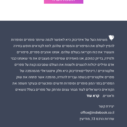
משימת העל של אינדיבוק היא לאפשר לכמה שיותר סופרים וסופרות
להפיץ לעולם את הסיפורים והמסרים שלהם, לתת לקוראים חופש בחירה
והעשיר את כוח הקריאה בעולם שלהם. אנחנו אוהבים ספרים, סיפורים
ולמידה, בדיוק כמוכם, אנו מאמינים שסיפורים מעצבים את מי שאנחנו כבני
אדם ומילים יכולות להעצים ולשנות את העולם שסביבנו.קצת על ספרים
אלקטרוניים / דיגיטלייםאינדיבוק היא חלק אינטגראלי מהמהפכה של
ספרים אלקטרוניים בשפה עברית להורדה, מהפכה אשר פתחה את שוק
הספרים בפני המון סופרים וסופרות חדשים ומוכשרים ובעיקר חשפה את
הקוראים הישראלים לעוד מבחר עצום ומרתק של ספרים בשלל נושאים
קרא עוד
וז'אנרים.
יצירת קשר
office@indiebook.co.il
שדרות הרכס 13, מודיעין