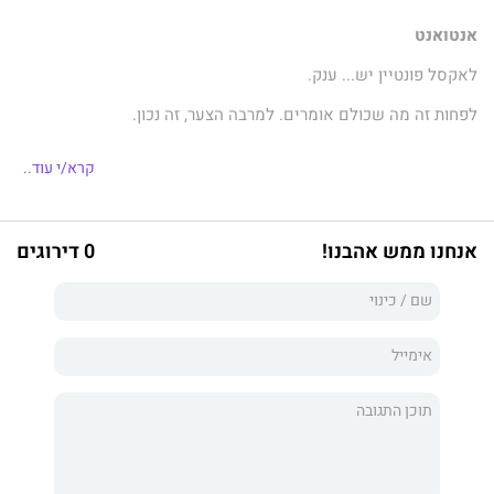
אנטואנט
לאקסל פונטיין יש... ענק.
לפחות זה מה שכולם אומרים. למרבה הצער, זה נכון.
כל. פרט. ופרט.
קרא/י עוד..
הוא מסוכן, מפחיד וממכר. וללא ספק הגבר האחרון שכדאי לי
להתאהב בו.
אנחנו ממש אהבנו!
0 דירוגים
הוא סגן הנשיא של מועדון האופנוענים – הדיסייפלס.
הוא מחוץ לליגה שלי.
הוא נראה כמו אליל של אופנוענים, בגובה מטר תשעים ועם עיניים
כחולות.
אני רק בלרינה לשעבר שהפכה לחשפנית, וכדאי שאברח על נפשי.
אבל איך בורחים מהגבר היחיד שמצית את הגוף שלך ומשתלט לך על
הנשמה?