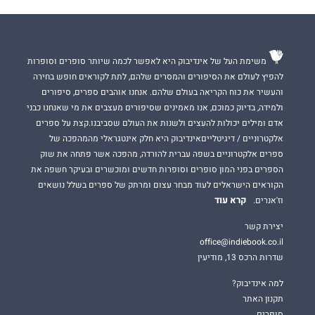
שרפה
הוא הספר הרביעי בסדרת האופנוענים הממכרת
דיסייפלס
.
כל ספר בסדרה עומד בפני עצמו וניתן לקרוא כבודד.
משימת העל של אינדיבוק היא לאפשר לכמה שיותר סופרים וסופרות
תתכוננו, בסדרה הזאת החוקים הם רק המלצה, הגברים לוהטים ביותר
להפיץ לעולם את הסיפורים והמסרים שלהם, לתת לקוראים חופש בחירה
והמוסר מפוקפק.
והעשיר את כוח הקריאה בעולם שלהם. אנחנו אוהבים ספרים, סיפורים
ולמידה, בדיוק כמוכם, אנו מאמינים שסיפורים מעצבים את מי שאנחנו כבני
אדם ומילים יכולות להעצים ולשנות את העולם שסביבנו.קצת על ספרים
אלקטרוניים / דיגיטלייםאינדיבוק היא חלק אינטגראלי מהמהפכה של
ספרים אלקטרוניים בשפה עברית להורדה, מהפכה אשר פתחה את שוק
הספרים בפני המון סופרים וסופרות חדשים ומוכשרים ובעיקר חשפה את
הקוראים הישראלים לעוד מבחר עצום ומרתק של ספרים בשלל נושאים
קרא עוד
וז'אנרים.
יצירת קשר
office@indiebook.co.il
שדרות הרכס 13, מודיעין
למה אינדיבוק?
תקנון האתר
סופרים