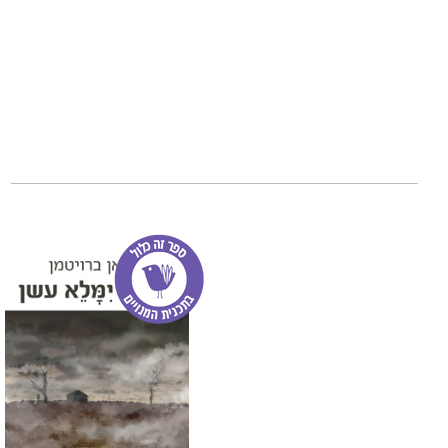
תואר ראשון בכלכל
השני, משפחה הורג
ב-2018 עתיד
"הדס לוינגר".
כל הספרים מתורגמ
היא נשואה ואם ליל