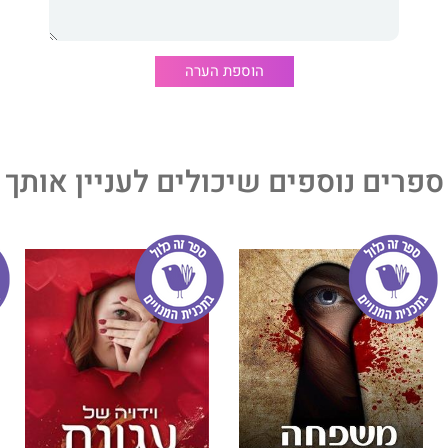
ה וחשבונאות, תואר שני במשפטים ותעודת רואה-חשבון.
ב-2011 יצא לאור ספרה הראשון, וידויה של עגונת הייטק; ב-2013 יצא לאור ספרה
ת.
הוספת הערה
 לצאת לאור ספרה הרביעי, חקירת חיסול, ספר שני בסדרת החוקרת
ים לאנגלית וזמינים לרכישה באתר הספרים העולמי "אמזון".
ספרים נוספים שיכולים לעניין אותך
ד ומתגוררת ברמת גן.