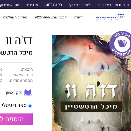
פרסום ספר באינדיבוק
למה אינדיבוק?
GIFT CARD
מדריכים
מנוי אינדיבוק
חדשים
מבצעי שבוע הספר 2026
מארזים משתלמים
דז'ה וו
מיכל הרטשטי
הוצאה:
א
שנת הוצאה:
6
מספר עמודים:
2
פרק ראשון
ספר דיגיטלי
הוספה ל