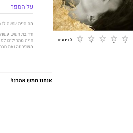
על הספר
מה היית עושה לו ה
ורד בת השש עשרה 
חייה מתחילים למע
0 דירוגים
משפחתה ואת חברי
היא מסתגלת לחייה
בגיל שלושים ושתי
המקנה לה הזדמנות 
אנחנו ממש אהבנו!
היא שוב בת שש עש
דז'ה וו
זכה בתחרות ננ
מיכל הרטשטיין,