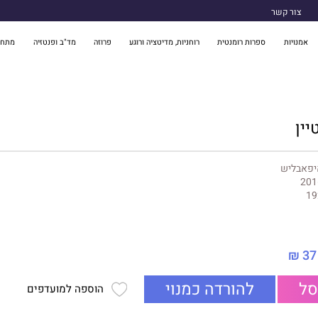
צור קשר
אמנויות
ספרות רומנטית
רוחניות, מדיטציה ורוגע
פרוזה
מד"ב ופנטזיה
מתח 
ין
יפאבליש
201
19
37 ₪
סל
להורדה כמנוי
הוספה למועדפים