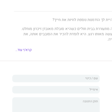
יית לך הזדמנות נוספת לחיות את חייך?
מתעוררת בבית חולים כשהיא סובלת מאובדן זיכרון מוחלט.
שה מאותו רגע. היא לומדת להכיר את הסובבים אותה, את
ה.
 החדשים וגדלה להיות אישה מרירה וכעוסה.
קרא/י עוד..
ים, שש עשרה שנים לאחר התאונה היא עוברת תאונה נוספת
בלתי רגילה.
רה...
ו-ריימו הישראלית, ב-2014.
ילידת 1974 ברמת גן, בת למשפחה מהציונות הדתית. היא בעלת