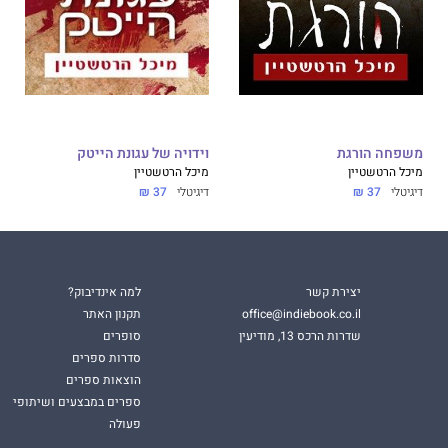
משפחה הורגת
וידויה של עגונת הייטק
מיכל הרטשטיין
מיכל הרטשטיין
דיגיטלי
37 ₪
דיגיטלי
37 ₪
יצירת קשר
למה אינדיבוק?
office@indiebook.co.il
תקנון האתר
שדרות הרכס 13, מודיעין
סופרים
סדרות ספרים
הוצאות ספרים
ספרים במבצעים ושיתופי
פעולה