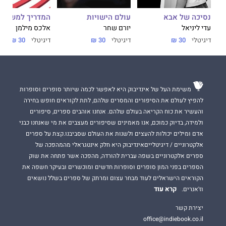
נסיכה של אבא
עולם הישויות
המדריך למשתמ
עדי ליניאל
יורם שחר
אלכס מילמן
דיגיטלי
30 ₪
דיגיטלי
30 ₪
דיגיטלי
30 ₪
משימת העל של אינדיבוק היא לאפשר לכמה שיותר סופרים וסופרות
להפיץ לעולם את הסיפורים והמסרים שלהם, לתת לקוראים חופש בחירה
והעשיר את כוח הקריאה בעולם שלהם. אנחנו אוהבים ספרים, סיפורים
ולמידה, בדיוק כמוכם, אנו מאמינים שסיפורים מעצבים את מי שאנחנו כבני
אדם ומילים יכולות להעצים ולשנות את העולם שסביבנו.קצת על ספרים
אלקטרוניים / דיגיטלייםאינדיבוק היא חלק אינטגראלי מהמהפכה של
ספרים אלקטרוניים בשפה עברית להורדה, מהפכה אשר פתחה את שוק
הספרים בפני המון סופרים וסופרות חדשים ומוכשרים ובעיקר חשפה את
הקוראים הישראלים לעוד מבחר עצום ומרתק של ספרים בשלל נושאים
קרא עוד
וז'אנרים.
יצירת קשר
office@indiebook.co.il