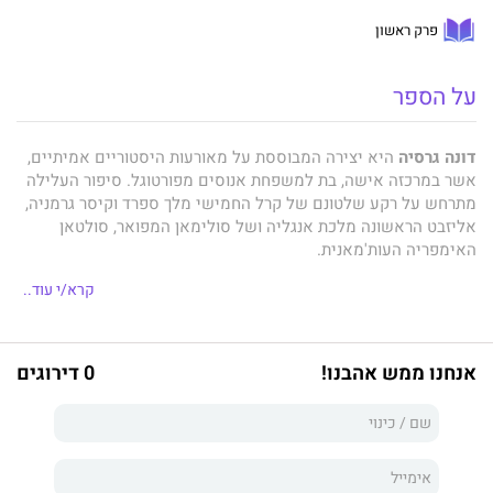
פרק ראשון
על הספר
דונה גרסיה
היא יצירה המבוססת על מאורעות היסטוריים אמיתיים,
אשר במרכזה אישה, בת למשפחת אנוסים מפורטוגל. סיפור העלילה
מתרחש על רקע שלטונם של קרל החמישי מלך ספרד וקיסר גרמניה,
אליזבט הראשונה מלכת אנגליה ושל סולימאן המפואר, סולטאן
האימפריה העות'מאנית.
קרא/י עוד..
אחרי גירוש יהודי ספרד ופורטוגל קמה לה דמות מופת - הלא היא
דונה גרסיה
- אשר כוננה בעזרת עושרה המופלג, תושייתה ואומץ ליבה
אנחנו ממש אהבנו!
0 דירוגים
מהלכים להצלת המוני אנוסים מציפורני האינקוויזיציה, ולקראת סוף
ימיה חילצה מידי הסולטן הבטחה להקמת בית לאומי לעם היהודי
בארץ ישראל.