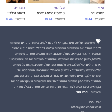
על האי
נוכרייה
איזי
טרייסי גרביס-גרייבס
דיאנה גבלדון
תמרה ובר
דיגיטלי
44 ₪
דיגיטלי
44 ₪
דיגיטלי
44 ₪
משימת העל של אינדיבוק היא לאפשר לכמה שיותר סופרים וסופרות
להפיץ לעולם את הסיפורים והמסרים שלהם, לתת לקוראים חופש בחירה
והעשיר את כוח הקריאה בעולם שלהם. אנחנו אוהבים ספרים, סיפורים
ולמידה, בדיוק כמוכם, אנו מאמינים שסיפורים מעצבים את מי שאנחנו כבני
אדם ומילים יכולות להעצים ולשנות את העולם שסביבנו.קצת על ספרים
אלקטרוניים / דיגיטלייםאינדיבוק היא חלק אינטגראלי מהמהפכה של
ספרים אלקטרוניים בשפה עברית להורדה, מהפכה אשר פתחה את שוק
הספרים בפני המון סופרים וסופרות חדשים ומוכשרים ובעיקר חשפה את
הקוראים הישראלים לעוד מבחר עצום ומרתק של ספרים בשלל נושאים
קרא עוד
וז'אנרים.
יצירת קשר
office@indiebook.co.il