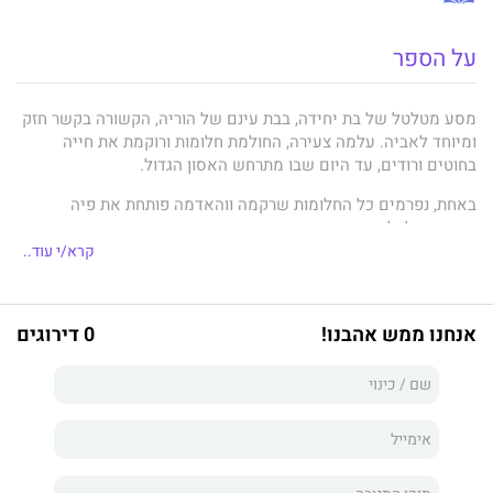
על הספר
מסע מטלטל של בת יחידה, בבת עינם של הוריה, הקשורה בקשר חזק
ומיוחד לאביה. עלמה צעירה, החולמת חלומות ורוקמת את חייה
בחוטים ורודים, עד היום שבו מתרחש האסון הגדול.
באחת, נפרמים כל החלומות שרקמה ווהאדמה פותחת את פיה
ומאיימת לבלוע אותה. היא נאחזת במחויבותה ובאהבתה האינסופית
לילדיה כדי להמשיך במסע החיים. אט אט מתוך התהום הגדולה
קרא/י עוד..
בנשמתה, נרקם לו חוט חדש ורענן ברקמת חלומותיה הפרומה, רומן.
אהבה גדולה שעוטפת אותה, וקושרת אותה בקשר מלא עוצמה כמותו
לא הכירה מעולם.
אנחנו ממש אהבנו!
0 דירוגים
אֲנִי בּוֹחֶרֶת תְּמוּנוֹת
מִתּוֹךְ מַסַּע חַיַּי.
מְזַקֶּקֶת אוֹתָן