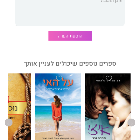
לְתַמְצִית הָרֶגֶשׁ.
חוֹרֶטֶת וּמַטְבִּיעָה
מִלִּים מִלִּים
הוספת הערה
עַל דַּפִּים לְבָנִים.
מֵהַדַּפִּים הָאֵלֶּה
ספרים נוספים שיכולים לעניין אותך
אָקוּם לִתְחִיָּה
כָּל פַּעַם מֵחָדָשׁ.