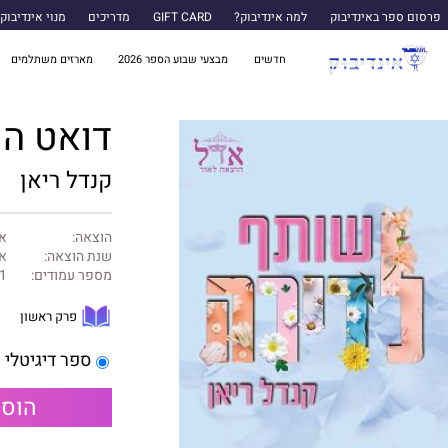
פרסום ספר באינדיבוק
למה אינדיבוק?
GIFT CARD
מדריכים
מנוי אינדיבוק
חדשים
מבצעי שבוע הספר 2026
מארזים משתלמים
דואט השותפים 
קנדל ריאן
הוצאה:
אד
שנת הוצאה:
אפ
מספר עמודים:
1
פרק ראשון
ספר דיגיטלי
הוספ