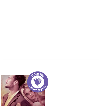
שותף לדירה
מאת ס
רומנטי עכשווי ומ
הקשר ולאט־לאט 
זה הספר הראשון 
אדל
. ספרים נוספ
לנצח, שקרים, תש
דבר עורכת האתר:
לוהט, ממכר וסוחף.