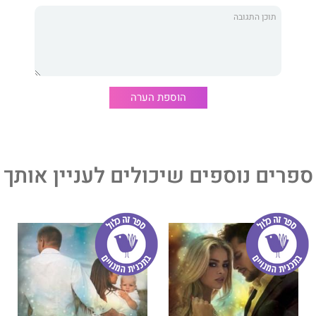
ופרת רבי המכר של 'ניו יורק טיימס'
קנדל ריאן
הוא רומן
קסים על חברי ילדות שלא נפגשו תקופה ארוכה, המחדשים את
מתאהבים.
בסדרת
השותפים
. הספר השני,
שותף למשחק
, גם יצא בהוצאת
הוספת הערה
ים של
ריאן
שראו אור ב
הוצאת אדל
:
סדרת יופי מלוכלך: אהבה,
וקה
.
ספרים נוספים שיכולים לעניין אותך