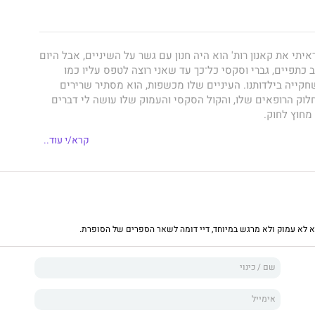
תי את קאנון רות' הוא היה חנון עם גשר על השיניים, אבל היום
ב כתפיים, גברי וסקסי כל־כך עד שאני רוצה לטפס עליו כמו
קייה בילדותנו. העיניים שלו מכשפות, הוא מסתיר שרירים
וק הרופאים שלו, והקול הסקסי והעמוק שלו עושה לי דברים
 מחוץ לחוק.
קרא/י עוד..
ר האחרון שאיתו אני צריכה להתעסק. אין לו כל כוונה להתאהב
 רציני לאחר שעבר פרידה קשה מאקסית מטורפת. והזכרתי כבר
ן של החברה הכי טובה שלי?
וא לא עמוק ולא מרגש במיוחד, דיי דומה לשאר הספרים של הסופרת.
אנון מספר לי שהחליט להתנזר מסקס; הוא חושב שהוא מקולל,
בו אחרי לילה אחד ומשתגעות. הוא לא יכול להרשות לעצמו את
ההתמחות. אני מכריזה שאלה שטויות במיץ ונחושה להוכיח לו
שאין שום סיכוי שאתאהב בו, אבל ברגע שאנחנו מתחילים... אני
עות חיי.