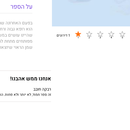
על הספר
בפעם האחרונה שראי
הוא רופא גבוה ורח
שהיינו עושים במשח
1 דירוגים
מפותחים מתחת לחל
שמן הראוי שיוצאו
אבל קאנון הוא הגב
והוא לא מחפש קשר
אנחנו ממש אהבנו!
שהוא גם אחיה הקט
רבקה חובב
זה ספר חמוד, לא יותר ולא פחות. ה
בלילה של שכרות ק
שבחורות מתאהבות 
זה יותר עד לסיום 
שהוא טועה, יודעת 
מבינה שזו הייתה ט