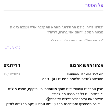
על הספר
"כולנו דריה, כולנו המולדת." מאמא התקרבה אליי ונעצה בי את
מבטה הנוקב. "האם אני ברורה, דריה?"
"כן, מאמא!" עניתי עם כולן במקהלה.
קרא/י עוד..
דריה היא המולדת. אין יותר אני כי כולנו דריה, וכולנו המולדת.
למען המולדת.
אנחנו ממש אהבנו!
1 דירוגים
כשהוא הביט בילדה התמימה וחסרת האונים שהייתי, בער בו הצורך
19/3/2023
Hannah Danielle Scofield
להגן עליי.
מטריונה (סדרת מלחמת המינים #1) - ניקה
כשהוא מביט באישה בעלת החושניות המתפרצת שאני, הוא פועל
מבין הספרים שמשאירים אותך משותקת, משתוקקת, חסרת מילים
מתוך צורך לכבוש אותי. אין לי כל צורך בהגנה שלו, וודאי שאין לי כל
ובו זמנית עם כל כך הרבה מה להגיד
רצון להיכבש על ידו. יש לו את האג'נדה שלו, אבל לי יש את האג'נדה
מצאתי את עצמי רוצה לצרוח ונאלמת😱
שלי.
שיכורה מהטירוף ומסוחררת מכל טוויסט נוסף שניקה החליטה לזרוק