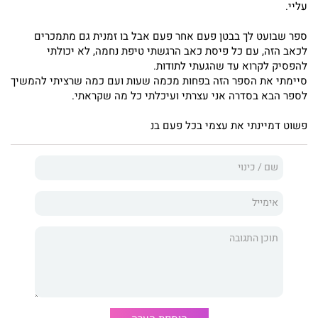
הוא קורא לי צאריצה, מלכה רוסייה, אבל אין לו מושג שאני מלכת
עליי.
הקרח בהתגלמותה.
ספר שבועט לך בבטן פעם אחר פעם אבל בו זמנית גם מתמכרים
זו לא קלישה, זו המציאות שלי.
לכאב הזה, עם כל פיסת כאב הרגשתי טיפת נחמה, לא יכולתי
להפסיק לקרוא עד שהגעתי לתודות.
מפני שהם יצרו אותי, הם דאגו שאהיה כזאת.
סיימתי את הספר הזה בפחות מכמה שעות ועם כמה שרציתי להמשיך
לספר הבא בסדרה אני עצרתי ועיכלתי כל מה שקראתי.
כי אני היא דריה.
פשוט דמיינתי את עצמי בכל פעם בנ
מטריונה
מאת הסופרת
ניקה
הוא הספר הראשון בסדרת
מלחמת
המינים
. זה רומן פשע ארוטי ששם את הנשים בקדמת הבמה. הספר
השני בסדרה הוא
פטרון
.
זה ספרה החמישי של ניקה, המתמחה בכתיבת פנטזיה ארוטית וכבשה
לה קהל קוראות נאמן. ספריה הקודמים:
פרש המוות
,
כולנו חיות
,
דואט
בין הזיה לפיכחון.