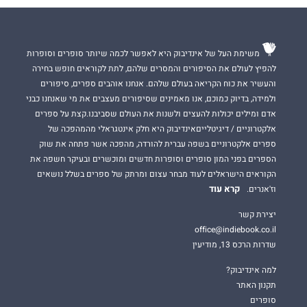
משימת העל של אינדיבוק היא לאפשר לכמה שיותר סופרים וסופרות
להפיץ לעולם את הסיפורים והמסרים שלהם, לתת לקוראים חופש בחירה
והעשיר את כוח הקריאה בעולם שלהם. אנחנו אוהבים ספרים, סיפורים
ולמידה, בדיוק כמוכם, אנו מאמינים שסיפורים מעצבים את מי שאנחנו כבני
אדם ומילים יכולות להעצים ולשנות את העולם שסביבנו.קצת על ספרים
אלקטרוניים / דיגיטלייםאינדיבוק היא חלק אינטגראלי מהמהפכה של
ספרים אלקטרוניים בשפה עברית להורדה, מהפכה אשר פתחה את שוק
הספרים בפני המון סופרים וסופרות חדשים ומוכשרים ובעיקר חשפה את
הקוראים הישראלים לעוד מבחר עצום ומרתק של ספרים בשלל נושאים
קרא עוד
וז'אנרים.
יצירת קשר
office@indiebook.co.il
שדרות הרכס 13, מודיעין
למה אינדיבוק?
תקנון האתר
סופרים