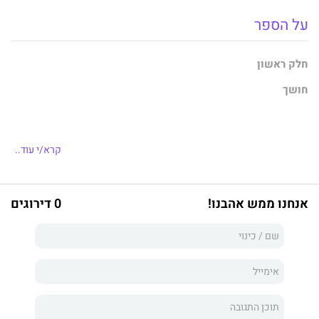
על הספר
חלק ראשון
חושך
שני פרל
קרא/י עוד..
המחלה הארורה לקחה ממני את הדבר הכי יקר בחיי, את אימא שלי.
נותרתי בודדה ומרוסקת עד שהכרתי שני גברים זרים, שעזרו לי להכיל
את הכאב ואמצו אותי למשפחתם. הם הפכו לאחיי ולכל עולמי, כפי
אנחנו ממש אהבנו!
0 דירוגים
שאני הפכתי לכל עולמם, עד שלילה אחד רוי טורו פלש לחיינו וגזל
אותי מהם. הוא גס רוח, מפלצתי ושתלטן. הוא חושב שאשב בשקט
ואחכה שיצילו אותי, אבל אני מוכנה לשלם את המחיר, גם אם הלשון
החדה שלי תוביל למותי.
רוי טורו