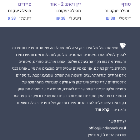
טורף
יין ויאנג 2 - אור
ציידים
תהילה יעקובוב
תהילה יעקובוב
תהילה יעקובוב
דיגיטלי
38 ₪
דיגיטלי
38 ₪
דיגיטלי
38 ₪
משימת העל של אינדיבוק היא לאפשר לכמה שיותר סופרים וסופרות
להפיץ לעולם את הסיפורים והמסרים שלהם, לתת לקוראים חופש בחירה
והעשיר את כוח הקריאה בעולם שלהם. אנחנו אוהבים ספרים, סיפורים
ולמידה, בדיוק כמוכם, אנו מאמינים שסיפורים מעצבים את מי שאנחנו כבני
אדם ומילים יכולות להעצים ולשנות את העולם שסביבנו.קצת על ספרים
אלקטרוניים / דיגיטלייםאינדיבוק היא חלק אינטגראלי מהמהפכה של
ספרים אלקטרוניים בשפה עברית להורדה, מהפכה אשר פתחה את שוק
הספרים בפני המון סופרים וסופרות חדשים ומוכשרים ובעיקר חשפה את
הקוראים הישראלים לעוד מבחר עצום ומרתק של ספרים בשלל נושאים
קרא עוד
וז'אנרים.
יצירת קשר
office@indiebook.co.il
שדרות הרכס 13, מודיעין