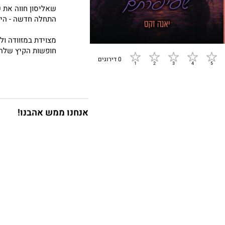
שאליסון חווה את 
התחלה חדשה - היא
מצוידת במזוודה ול
חופשות הקיץ שלה 
0 דירוגים
היא מצפה למצוא ש
שהכפר אליו שבה כ
חברי הילדות שאית
אנחנו ממש אהבנו!
מסתיר סודות, שקר
לצד כל אלה אליסון
הבחור שכולם מזהיר
זה שאנשים לוחשים
אבל בניגוד לכולם,
מאחורי המבטים הק
וככל שהקשר ביניה
להיטשטש.