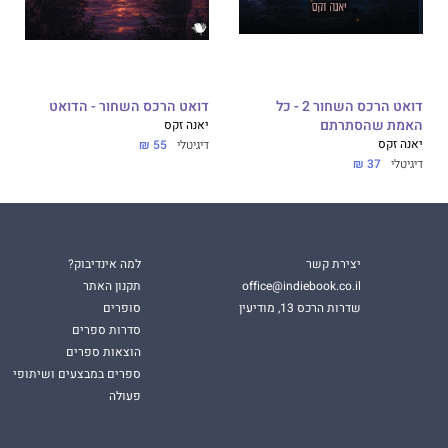
דואט הרכס השחור 2 - כל
דואט הרכס השחור - הדואט
האמת שהסתרתם
יאנה זקס
יאנה זקס
דיגיטלי
55 ₪
דיגיטלי
37 ₪
יצירת קשר
למה אינדיבוק?
office@indiebook.co.il
תקנון האתר
שדרות הרכס 13, מודיעין
סופרים
סדרות ספרים
הוצאות ספרים
ספרים במבצעים ושיתופי
פעולה