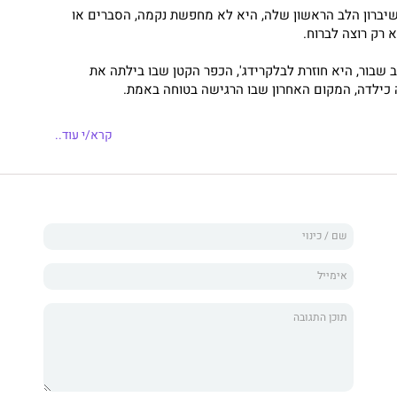
שיברון הלב הראשון שלה, היא לא מחפשת נקמה, הסברים או
 רק רוצה לברוח.
ב שבור, היא חוזרת לבלקרידג', הכפר הקטן שבו בילתה את
כילדה, המקום האחרון שבו הרגישה בטוחה באמת.
ם שקט, נחמה וזיכרונות מתוקים מהעבר, אבל מהר מאוד מגלה
קרא/י עוד..
בר מזמן אינו המקום שהיא זוכרת.
ם היא מתאחדת נראים שמחים לראות אותה, אבל כל אחד מהם
ים ופצעים שמעולם לא באמת החלימו.
 פוגשת בהיידן.
ים אותה מפניו. המנודה של העיירה.
 את שמו בשקט ומעדיפים לא להתקרב אליו.
 אליסון לא מצליחה לשמור מרחק מהבחור הזעוף והציני.
רים והשתיקות הארוכות היא מזהה כאב שמרגיש מוכר מדי,
ם הולך ומעמיק, כך הגבולות בין אמת לשקר מתחילים