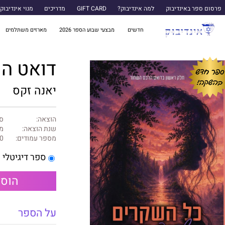
פרסום ספר באינדיבוק
למה אינדיבוק?
GIFT CARD
מדריכים
מנוי אינדיבוק
חדשים
מבצעי שבוע הספר 2026
מארזים משתלמים
דואט הרכס השחור
יאנה זקס
הוצאה:
ס
שנת הוצאה:
מאי
מספר עמודים:
0
ספר דיגיטלי
הוספ
על הספר