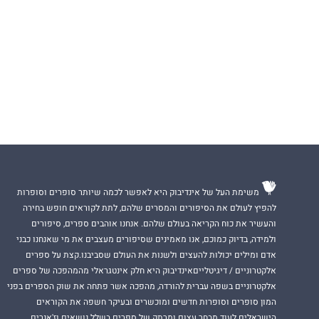
משימת העל של אינדיבוק היא לאפשר לכמה שיותר סופרים וסופרות
להפיץ לעולם את הסיפורים והמסרים שלהם, לתת לקוראים חופש בחירה
והעשיר את כוח הקריאה בעולם שלהם. אנחנו אוהבים ספרים, סיפורים
ולמידה, בדיוק כמוכם, אנו מאמינים שסיפורים מעצבים את מי שאנחנו כבני
אדם ומילים יכולות להעצים ולשנות את העולם שסביבנו.קצת על ספרים
אלקטרוניים / דיגיטלייםאינדיבוק היא חלק אינטגראלי מהמהפכה של ספרים
אלקטרוניים בשפה עברית להורדה, מהפכה אשר פתחה את שוק הספרים בפני
המון סופרים וסופרות חדשים ומוכשרים ובעיקר חשפה את הקוראים
הישראלים לעוד מבחר עצום ומרתק של ספרים בשלל נושאים וז'אנרים.