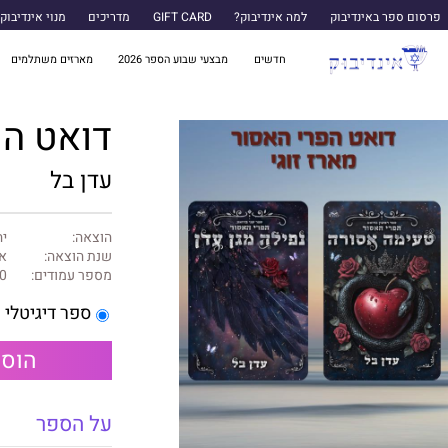
פרסום ספר באינדיבוק
למה אינדיבוק?
GIFT CARD
מדריכים
מנוי אינדיבוק
חדשים
מבצעי שבוע הספר 2026
מארזים משתלמים
דואט הפ
עדן בל
הוצאה:
יה
שנת הוצאה:
או
מספר עמודים:
0
ספר דיגיטלי
הוספ
על הספר