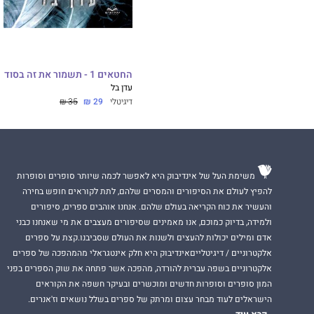
החטאים 1 - תשמור את זה בסוד
עדן בל
דיגיטלי
29 ₪
35 ₪
משימת העל של אינדיבוק היא לאפשר לכמה שיותר סופרים וסופרות
להפיץ לעולם את הסיפורים והמסרים שלהם, לתת לקוראים חופש בחירה
והעשיר את כוח הקריאה בעולם שלהם. אנחנו אוהבים ספרים, סיפורים
ולמידה, בדיוק כמוכם, אנו מאמינים שסיפורים מעצבים את מי שאנחנו כבני
אדם ומילים יכולות להעצים ולשנות את העולם שסביבנו.קצת על ספרים
אלקטרוניים / דיגיטלייםאינדיבוק היא חלק אינטגראלי מהמהפכה של ספרים
אלקטרוניים בשפה עברית להורדה, מהפכה אשר פתחה את שוק הספרים בפני
המון סופרים וסופרות חדשים ומוכשרים ובעיקר חשפה את הקוראים
הישראלים לעוד מבחר עצום ומרתק של ספרים בשלל נושאים וז'אנרים.