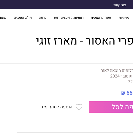
צור קשר
אמנויות
ספרות רומנטית
רוחניות, מדיטציה ורוגע
פרוזה
מד"ב ופנטזיה
מתח 
רי האסור - מארז זוגי
לומים הוצאה לאור
קטובר 2024
72
66 ₪
ה לסל
הוספה למועדפים