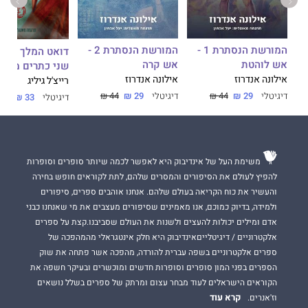
המורשת הנסתרת 1 -
המורשת הנסתרת 2 -
אש לוהטת
אש קרה
שני כתרים מפות
אילונה אנדרוז
אילונה אנדרוז
רייצ'ל גיליג
דיגיטלי
29 ₪
44 ₪
דיגיטלי
29 ₪
44 ₪
דיגיטלי
33 ₪
46 ₪
משימת העל של אינדיבוק היא לאפשר לכמה שיותר סופרים וסופרות
להפיץ לעולם את הסיפורים והמסרים שלהם, לתת לקוראים חופש בחירה
והעשיר את כוח הקריאה בעולם שלהם. אנחנו אוהבים ספרים, סיפורים
ולמידה, בדיוק כמוכם, אנו מאמינים שסיפורים מעצבים את מי שאנחנו כבני
אדם ומילים יכולות להעצים ולשנות את העולם שסביבנו.קצת על ספרים
אלקטרוניים / דיגיטלייםאינדיבוק היא חלק אינטגראלי מהמהפכה של
ספרים אלקטרוניים בשפה עברית להורדה, מהפכה אשר פתחה את שוק
הספרים בפני המון סופרים וסופרות חדשים ומוכשרים ובעיקר חשפה את
הקוראים הישראלים לעוד מבחר עצום ומרתק של ספרים בשלל נושאים
קרא עוד
וז'אנרים.