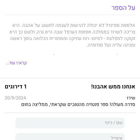
על הספר
אלספת ספינדל לא יכולה להרשות לעצמה לחשוב על אהבה. היא
צריכה לשרוד בממלכה אפופת הערפל שבה היא גרה, ולשם כך היא
זקוקה למפלצת - לסיוט: רוח עתיקה ומסתורית הכלואה בתוך ראשה
ומגינה עליה ועל סודותיה.
כאשר אלספת פוגשת את רייבן, חייה מקבלים תפנית חדה. היא
נכנסת אל תוך עולם של צללים ורמייה ומצטרפת למסע מסוכן,
קרא/י עוד..
במטרה לרפא את הממלכה מהקסם האפל שאוחז בה. אלא שככל
שמסעם מתקדם, הסיכון גדל והמשיכה הבלתי ניתנת להכחשה בינה
ובין רייבן מתעצמת. אלספת נאלצת להתמודד עם העובדה שאין דבר
אנחנו ממש אהבנו!
1 דירוגים
שניתן בלי תמורה, במיוחד קסם. הסיוט הולך ומשתלט עליה, ואולי
היא לא תוכל לעצור אותו.
שירז
20/9/2024
סדרה מעולה! ספר פנטזיה מהטובים שקראתי, ממליצה בחום
חלון אחד חשוך
הוא הספר הראשון ב
דואט המלך הרועה
של
רייצ'ל
גיליג
, שכבש את צמרת טבלת רבי־המכר של הניו יורק טיימס והפך
לסנסציית BOOKTOK.