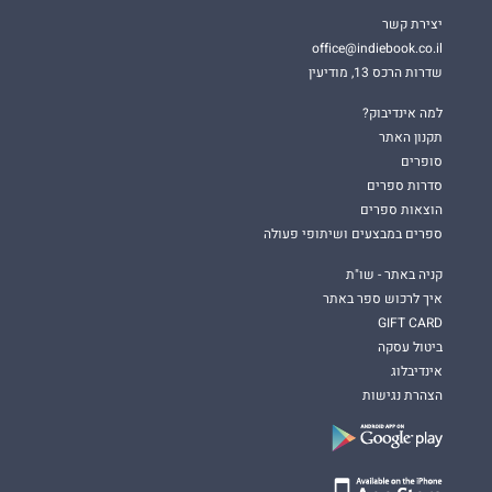
יצירת קשר
office@indiebook.co.il
שדרות הרכס 13, מודיעין
למה אינדיבוק?
תקנון האתר
סופרים
סדרות ספרים
הוצאות ספרים
ספרים במבצעים ושיתופי פעולה
קניה באתר - שו"ת
איך לרכוש ספר באתר
GIFT CARD
ביטול עסקה
אינדיבלוג
הצהרת נגישות