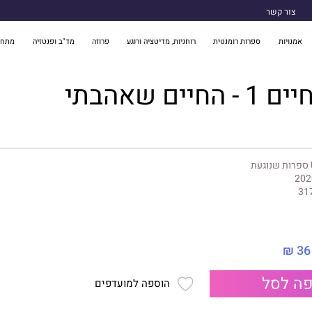
צור קשר
אמנויות
ספרות רומנטית
רוחניות, מדיטציה ורוגע
פרוזה
מד"ב ופנטזיה
מתח 
יים שאהבתי
געת
202
36 ₪
ה לסל
הוספה למועדפים