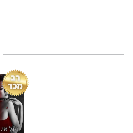
היא מכירה לו עולם
עולם של סקס ושל 
עולם שבו רונין מ
***
ברומן מפותל הנוגע
רקמה המחברת סיפו
אהבה אפית או הק
ג'ול אי. אן
היא מחב
סטריט ג'ורנל, יו־אס
בישראל תורגמו עד 