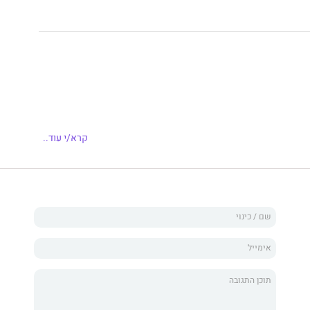
זניי וניחמו אותי, משום שהרגשתי אותו הדבר. לא הייתי משנה
קרא/י עוד..
 שניסיתי להציל."
אלכסנדר מפסיק לפעום בתאונה בלתי צפויה והפרמדיקים
ם, הוא מקבל החלטה – להקדיש את הווייתו להצלת חייהם של
ו אותו.
קפה בוונקובר מובילה אותו לאוולין טיילור, בעלת חנות סבונים
רת בו יצרים, מטלטלת את חייו ומסיטה אותו מדרכו ומעולמו
ו את חייה ואת חבריה הטובים.