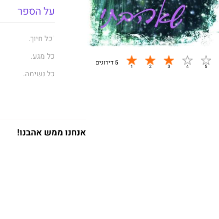
על הספר
"כל חיוך.
כל מגע.
5 דירוגים
כל נשימה.
מילותיה הדהדו באו
כלום, לא נפש אחת
***
אנחנו ממש אהבנו!
כשליבו של רונין 
משיבים אותו לחיי
אחרים, כפי שהציל
פגישה מקרית בבית 
יוצאת דופן, שמעור
המוכר.
אוולין חושפת בפני