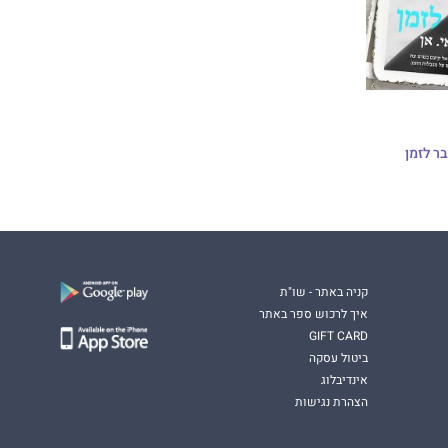
קניה באתר - שו"ת
איך לרכוש ספר באתר
GIFT CARD
ביטול עסקה
אינדיבלוג
הצהרת נגישות