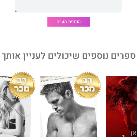
 של פוליטיקה ושל עושר.
שקרים, שמטשטשים אצלו את גבולות ההיגיון.
הוספת הערה
בין שעדיף לו להתרחק, אך מתקשה להתנתק מרגשותיו.
ספרים נוספים שיכולים לעניין אותך
 בנבכי הלב והנפש, יעברו הקוראים לממד אחר. אל עולם שבו
ר פורץ גבולות המעמיד מבחן משסע – מה באמת חשוב בחיים,
רבה עצמית?
רת רבי־מכר רבים וספריה התברגו לרשימות המובילות של וול
־איי טודיי ועוד...
כה ספריה: "סקרלט סטון" ודואט "מעל ומעבר" ו"מעבר לזמן".