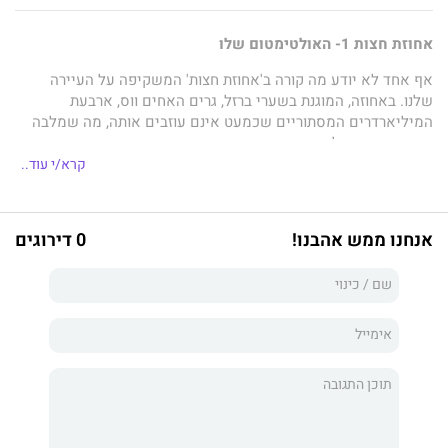
אחוזת חצות 1- האולטימטום שלו
אף אחד לא יודע מה קורה ב'אחוזת חצות' המשקיפה על העיירה
שלנו. באחוזה, המוגנת בשערי ברזל, גרים האחים ווס, ארבעת
המיליארדרים המסתוריים שכמעט אינם עוזבים אותה, מה שמלבה
את השמועות עליהם כבר עשרות שנים.
קרא/י עוד..
כשאבא שלי מת, כל מה שהעניק לי ביטחון בחיי נתלש ממני, ואני
חייבת לעמוד פנים מול פנים עם
אשר ווס,
האח הבכור. היופי החיצוני
שלו, בדיוק כפי ששמעתי, מסתיר מאחוריו טבע של טורף שמושך
אנחנו ממש אהבנו!
0 דירוגים
אותי אליו ללא יכולת להתנגד.
עסקה נחתמת, ואין לי ברירה אלא לחיות באחוזתו הגותית והאפלה כדי
להציל את משפחתי. ככל שהזמן חולף, נעשה לי קשה יותר ויותר
להכחיש את המשיכה בינינו.
אשר אולי מבוגר מדי בשבילי, ומקולל על ידי השדים שלו, ובכל זאת
יש תשוקה בוערת בינינו, שמאיימת להרוס את שנינו.