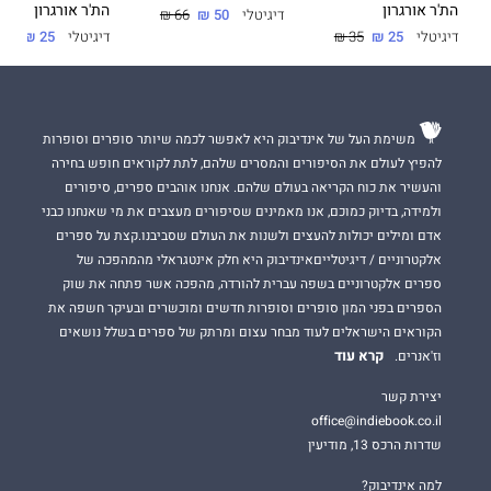
הת'ר אורגרון
הת'ר אורגרון
גרסה מחודשת של
רפונזל
.
דיגיטלי
50 ₪
66 ₪
דיגיטלי
25 ₪
35 ₪
דיגיטלי
25 ₪
35 ₪
זה הספר שני בסדרת
אחוזת חצות
. הספר הראשון,
האולטימטום
שלו
, יצא בהוצאת
אליטה
וזכה להצלחה רבה. כל ספר בסדרה נכתב
על גיבורים שונים ויכול להיקרא כספר יחיד.
משימת העל של אינדיבוק היא לאפשר לכמה שיותר סופרים וסופרות
להפיץ לעולם את הסיפורים והמסרים שלהם, לתת לקוראים חופש בחירה
והעשיר את כוח הקריאה בעולם שלהם. אנחנו אוהבים ספרים, סיפורים
ולמידה, בדיוק כמוכם, אנו מאמינים שסיפורים מעצבים את מי שאנחנו כבני
אדם ומילים יכולות להעצים ולשנות את העולם שסביבנו.קצת על ספרים
אלקטרוניים / דיגיטלייםאינדיבוק היא חלק אינטגראלי מהמהפכה של
ספרים אלקטרוניים בשפה עברית להורדה, מהפכה אשר פתחה את שוק
הספרים בפני המון סופרים וסופרות חדשים ומוכשרים ובעיקר חשפה את
הקוראים הישראלים לעוד מבחר עצום ומרתק של ספרים בשלל נושאים
קרא עוד
וז'אנרים.
יצירת קשר
office@indiebook.co.il
שדרות הרכס 13, מודיעין
למה אינדיבוק?