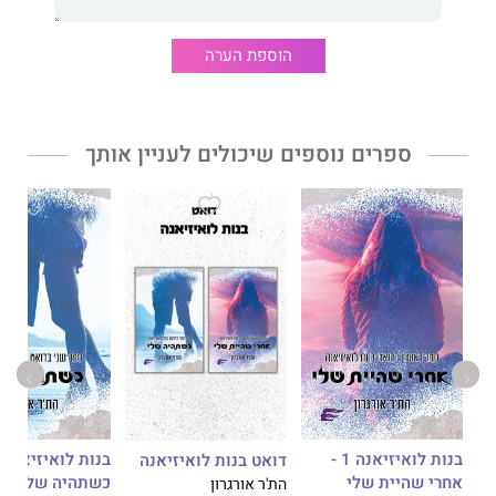
האולטימטום שלו
מאת סופרת רבי המכר
פ. ריין
הוא רומן עכשווי
אפל, גרסה מחודשת של
היפה והחיה
.
הוספת הערה
זה הספר הראשון בסדרת
אחוזת חצות
. כל ספר בסדרה נכתב על
גיבורים שונים ויכול להיקרא כספר יחיד.
אחוזת חצות 2- הרכוש שלו
ספרים נוספים שיכולים לעניין אותך
חשבתי שמצאתי את הסוף הטוב שלי. הייתי מאוהב עד שהיא הרסה
הכול וברחה ממני. חיפשתי אותה במשך ארבע שנים ארוכות, עד
שמצאתי אותה.
תכננתי את הנקמה המושלמת, לחטוף את רפסודי ביום שבו הייתה
אמורה להתחתן עם גבר אחר ולהכריח אותה להתמודד עם הזעם שלי
כשתהיה כלואה באחוזה הגותית שלי.
עשיתי את זה.
עכשיו היא כאן, ולמרות הרצון שלי להעניש אותה, עדיין ישנה בינינו
משיכה בלתי ניתנת להכחשה, וכשקירות האחוזה סוגרים עלינו, שנינו
נאלצים להתמודד עם האמת. האם נוכל לסמוך זה על זה, או שהעבר
האפל שלנו יכלה את שנינו?
בנות לואיזיאנה 1 -
דואט בנות לואיזיאנה
אחרי שהיית שלי
כשתהיה שלי
הת'ר אורגרון
הרכוש שלו
מאת סופרת רבי המכר
פ' ריין
הוא רומן עכשווי אפל,