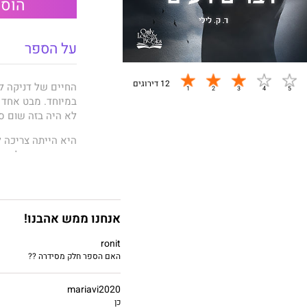
הוספ
על הספר
12 דירוגים
החיים של דניקה ל
במיוחד. מבט אחד ב
לא היה בזה שום ס
היא הייתה צריכה 
בהיסטוריה שלה, י
חן בעיניה, לעזאזל?
כל חייה הייתה דנ
הגיע ולימד אותה ל
אנחנו ממש אהבנו!
את הנפילה לכואבת
ronit
דברים רעים, סיפור
האם הספר חלק מסידרה ??
mariavi2020
כן