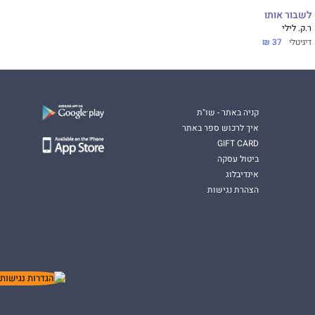
לשבור אותו
ר.ק. לילי
דיגיטלי
37 ₪
קניה באתר - שו"ת
איך לרכוש ספר באתר
GIFT CARD
ביטול עסקה
אינדיבלוג
הצהרת נגישות