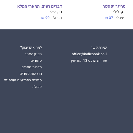
טריגר יפהפה
דברים רעים, המארז המלא
ר.ק. לילי
ר.ק. לילי
דיגיטלי
37 ₪
דיגיטלי
90 ₪
יצירת קשר
למה אינדיבוק?
office@indiebook.co.il
תקנון האתר
שדרות הרכס 13, מודיעין
סופרים
סדרות ספרים
הוצאות ספרים
ספרים במבצעים ושיתופי
פעולה