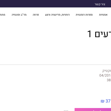
צור קשר
אמנויות
ספרות רומנטית
רוחניות, מדיטציה ורוגע
פרוזה
מד"ב ופנטזיה
מתח 
ים 1
וקטיק
04/201
38
37 ₪