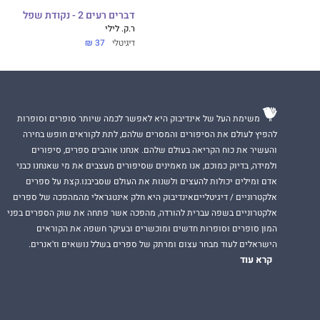
דברים רעים 2 - נקודת שפל
ר.ק. לילי
דיגיטלי
37 ₪
משימת העל של אינדיבוק היא לאפשר לכמה שיותר סופרים וסופרות
להפיץ לעולם את הסיפורים והמסרים שלהם, לתת לקוראים חופש בחירה
והעשיר את כוח הקריאה בעולם שלהם. אנחנו אוהבים ספרים, סיפורים
ולמידה, בדיוק כמוכם, אנו מאמינים שסיפורים מעצבים את מי שאנחנו כבני
אדם ומילים יכולות להעצים ולשנות את העולם שסביבנו.קצת על ספרים
אלקטרוניים / דיגיטלייםאינדיבוק היא חלק אינטגראלי מהמהפכה של ספרים
אלקטרוניים בשפה עברית להורדה, מהפכה אשר פתחה את שוק הספרים בפני
המון סופרים וסופרות חדשים ומוכשרים ובעיקר חשפה את הקוראים
הישראלים לעוד מבחר עצום ומרתק של ספרים בשלל נושאים וז'אנרים.
קרא עוד