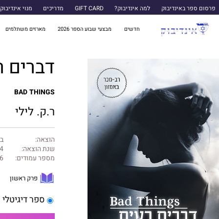
פרסום ספר באינדיבוק
למה אינדיבוק?
GIFT CARD
מדריכים
מנוי אינדיבוק
חדשים
מבצעי שבוע הספר 2026
מארזים משתלמים
דברים רע
BAD THINGS
ר.ק. לילי
הוצאה:
ב
שנת הוצאה:
4
מספר עמודים:
6
פרק ראשון
ספר דיגיטלי