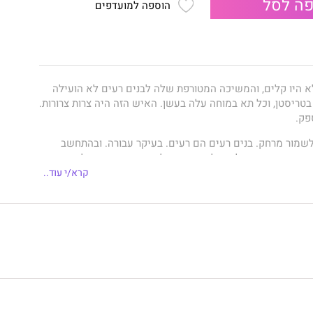
ה לסל
הוספה למועדפים
א היו קלים, והמשיכה המטורפת שלה לבנים רעים לא הועילה
טריסטן, וכל תא במוחה עלה בעשן. האיש הזה היה צרות צרורות.
פק.
לשמור מרחק. בנים רעים הם רעים. בעיקר עבורה. ובהתחשב
היה טירוף מצדה להתעלם מזה. אז למה הטירוף הזה כל-כך מוצא
קרא/י עוד..
יקה ממוקדת בעתיד, דבקה במטרה שהציבה לעצמה. עד שטריסטן
הירגע ולחיות בהווה. היא התאהבה, מכל הלב. ומובן שזה רק הפך
 הרבה יותר.
ם של טריסטן ודניקה, מגולל את סיפור אהבתם הטראגית.