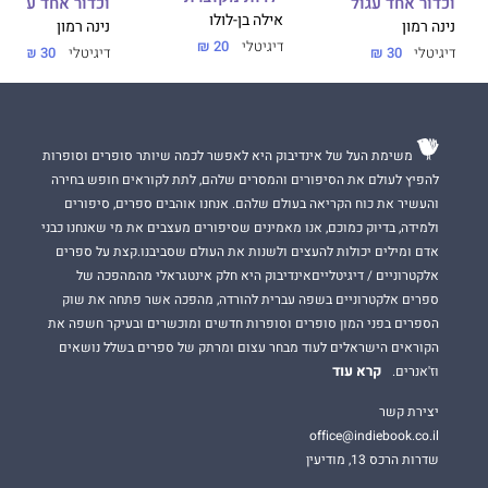
וכדור אחד עגול
וכדור אחד עגול
אילה בן-לולו
נינה רמון
נינה רמון
דיגיטלי
20 ₪
דיגיטלי
30 ₪
דיגיטלי
30 ₪
משימת העל של אינדיבוק היא לאפשר לכמה שיותר סופרים וסופרות
להפיץ לעולם את הסיפורים והמסרים שלהם, לתת לקוראים חופש בחירה
והעשיר את כוח הקריאה בעולם שלהם. אנחנו אוהבים ספרים, סיפורים
ולמידה, בדיוק כמוכם, אנו מאמינים שסיפורים מעצבים את מי שאנחנו כבני
אדם ומילים יכולות להעצים ולשנות את העולם שסביבנו.קצת על ספרים
אלקטרוניים / דיגיטלייםאינדיבוק היא חלק אינטגראלי מהמהפכה של
ספרים אלקטרוניים בשפה עברית להורדה, מהפכה אשר פתחה את שוק
הספרים בפני המון סופרים וסופרות חדשים ומוכשרים ובעיקר חשפה את
הקוראים הישראלים לעוד מבחר עצום ומרתק של ספרים בשלל נושאים
קרא עוד
וז'אנרים.
יצירת קשר
office@indiebook.co.il
שדרות הרכס 13, מודיעין