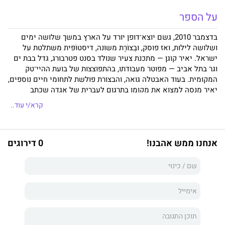
על הספר
בדצמבר 2010, גשם יוצא־דופן יורד על הארץ במשך שלושה ימים
ושלושה לילות, ואז פוסק, ובַצוֹרֶת משונה, דיסטוֹפּית משתלטת על
ישראל. יאיר קוגן — מתכנת צעיר שנולד בסנט פטרבורג, גדל בבת ים
וגר בתל אביב — מפוטר מעבודתו, בהתפוצצות של בועת ההיי־טק
המקומית.
בעוד האבטלה גואה, והבצורת פולשת לתחומי חיים נוספים,
יאיר מנסה למצוא את מקומו בתרגום לעברית של אגדה שכתב
המשורר א"ס פוּשקין.
בווריאציה עדכנית על רומן החניכה, מבקש
קרא/י עוד..
גשם
לספר את סיפורם של בני העלייה הרוסית של שנות ה־90.
ברגישוּת הנענית למתח בין העברית לרוסית, ולאופנים בהם הן יכולות
להדהד זו בזו, משתקפת הדרמה הנפשית של יאיר במלאכת התרגום
אנחנו ממש אהבנו!
0 דירוגים
שלו; בקשר עם אמו, החיה לבדה, בקשר עם ענבר, מלצרית ואמנית
בעלת נפש סוערת, וברסיסי זיכרונות מאביו, המתגורר בחו"ל; וכל זאת
נוכח סאטירה שופעת רמזים על התנהלות המדינה בעִתות משבר,
המרקיעה לפרקים אל מחוזות האבסורד.
תחת תנאי האקלים הקיצוני,
כשהשמים ריקים ממִשקעים, מתגלה שוב ושוב "המקום הריק"
המתקיים בתודעתו של יאיר: של מי הם הצללים שהוא מדמיין בכל
מקום? והאם יכול "הברבור הפוּשקיני המפואר" להפוך, במעשה פלא
של אמנות, ל"להקת שחפים יפוֹאית צנועה"?